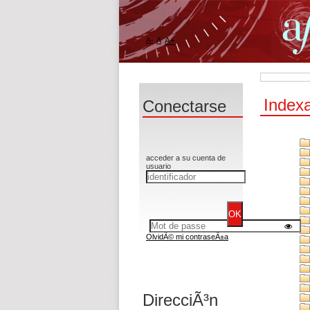
A-
A
A+
Indexa
Conectarse
acceder a su cuenta de
usuario
OlvidÃ© mi contraseÃ±a
DirecciÃ³n