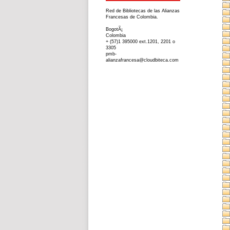
Red de Bibliotecas de las Alianzas
Francesas de Colombia.
BogotÃ¡
Colombia
+ (57)1 395000 ext.1201, 2201 o
3305
pmb-
alianzafrancesa@cloudbiteca.com