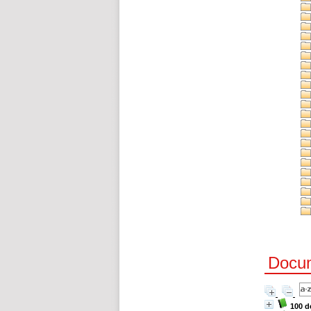
Docum
100 d