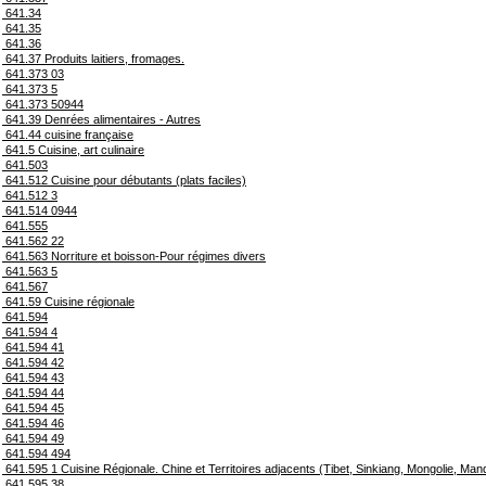
641.34
641.35
641.36
641.37 Produits laitiers, fromages.
641.373 03
641.373 5
641.373 50944
641.39 Denrées alimentaires - Autres
641.44 cuisine française
641.5 Cuisine, art culinaire
641.503
641.512 Cuisine pour débutants (plats faciles)
641.512 3
641.514 0944
641.555
641.562 22
641.563 Norriture et boisson-Pour régimes divers
641.563 5
641.567
641.59 Cuisine régionale
641.594
641.594 4
641.594 41
641.594 42
641.594 43
641.594 44
641.594 45
641.594 46
641.594 49
641.594 494
641.595 1 Cuisine Régionale. Chine et Territoires adjacents (Tibet, Sinkiang, Mongolie, Man
641.595.38