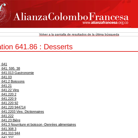
Volver a la pantalla de resultados de la última búsqueda
tion 641.86 : Desserts
641
641. 595. 38
641.013 Gastronomie
641.03
641.2 Boissons
641.21
641.22 Vins
641.220 2
641.220 9
641.220 92
641.220 944714
641.2203 Vins: Dictionnaires
641.222
641.23 Bière
641.3 Nourriture et boisson -Denrées alimentaires
641.308 3
641.310 944
641.337