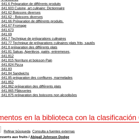
641.6 Préparation de différents produits
641.603 Cuisine, art culinaire: Dictionnaire
641.62 Boissons diverses
641.62 - Boissons diverses
641.66 Préparation de différents produits.
641.67 Fromage
641.673
641.69
641.7 Technique de préparations culinaires
641.77 Technique de préparations culinaires-plats frits, sautés
641.8 préparation des différents plats
641.81 Salsas, Aperitivos, patés, entremeses,
641.812
641.815 Norriture et boisson-Pain
641.824 Pizza
641.83
641.84 Sandwichs
641.85 préparation des confitures, marmelades
641.852
641.862 préparation des différents plats
641.865 Pâtisseries
641.875 préparation des boissons non alcoolisées
entos en la biblioteca con la clasificación
Refinar búsqueda
Consulta a fuentes externas
esserts aux fruits
/
Abigail Johnson Dodge