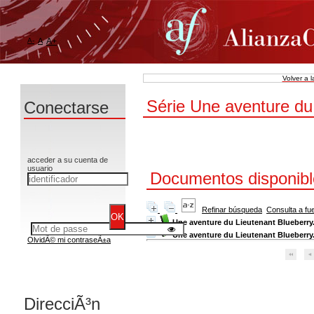
A-
A
A+
Volver a 
Série Une aventure du
Conectarse
acceder a su cuenta de
usuario
Documentos disponible
Refinar búsqueda
Consulta a fu
Une aventure du Lieutenant Blueberry.
Une aventure du Lieutenant Blueberry.
OlvidÃ© mi contraseÃ±a
DirecciÃ³n