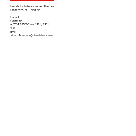
Red de Bibliotecas de las Alianzas
Francesas de Colombia.
BogotÃ¡
Colombia
+ (57)1 395000 ext.1201, 2201 o
3305
pmb-
alianzafrancesa@cloudbiteca.com