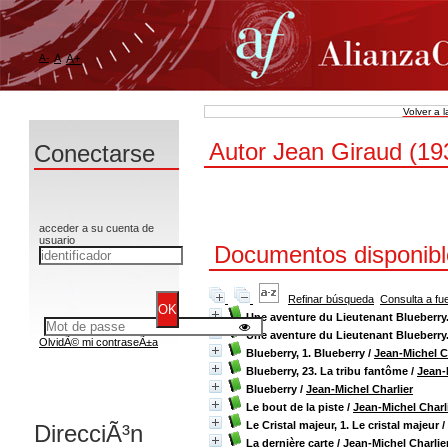
A-
A
A+
Volver a 
Autor Jean Giraud (193
Conectarse
acceder a su cuenta de
usuario
Documentos disponible
Refinar búsqueda
Consulta a fu
Une aventure du Lieutenant Blueberry.
Une aventure du Lieutenant Blueberry.
OlvidÃ© mi contraseÃ±a
Blueberry, 1. Blueberry
/
Jean-Michel C
Blueberry, 23. La tribu fantôme
/
Jean-
Blueberry
/
Jean-Michel Charlier
Le bout de la piste
/
Jean-Michel Charl
Le Cristal majeur, 1. Le cristal majeur
/
DirecciÃ³n
La dernière carte
/
Jean-Michel Charlie