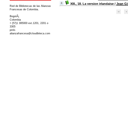
XIII., 18. La version irlandaise
/
Jean Gi
Red de Bibliotecas de las Alianzas
Francesas de Colombia.
BogotÃ¡
Colombia
+ (57)1 395000 ext.1201, 2201 o
3305
pmb-
alianzafrancesa@cloudbiteca.com