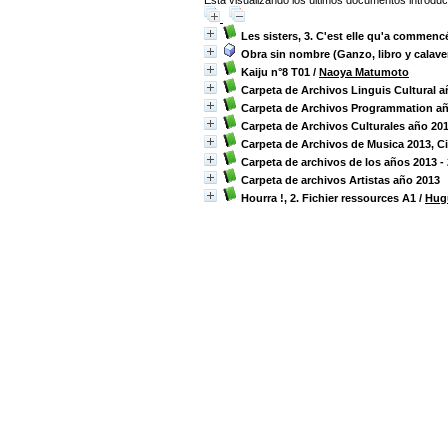
Está visualizando los últimos documentos introduc
Les sisters, 3. C'est elle qu'a commenc
Obra sin nombre (Ganzo, libro y calave
Kaiju n°8 T01
/
Naoya Matumoto
Carpeta de Archivos Linguis Cultural a
Carpeta de Archivos Programmation a
Carpeta de Archivos Culturales año 20
Carpeta de Archivos de Musica 2013, C
Carpeta de archivos de los años 2013 -
Carpeta de archivos Artistas año 2013
Hourra !, 2. Fichier ressources A1
/
Hug