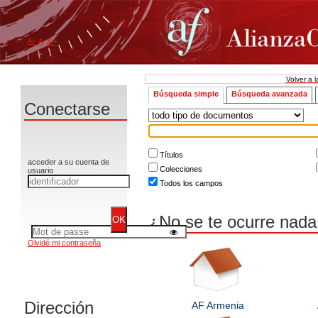
A-
A
A+
Volver a 
Búsqueda simple
Búsqueda avanzada
Conectarse
Type de document
Recherche
Títulos
acceder a su cuenta de
Colecciones
usuario
Todos los campos
¿No se te ocurre nada 
Olvidé mi contraseña
Dirección
AF Armenia