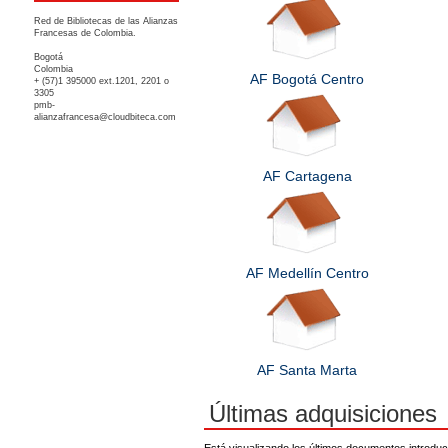
Red de Bibliotecas de las Alianzas
Francesas de Colombia.
Bogotá
Colombia
AF Bogotá Centro
+ (57)1 395000 ext.1201, 2201 o
3305
pmb-
alianzafrancesa@cloudbiteca.com
AF Cartagena
AF Medellín Centro
AF Santa Marta
Últimas adquisiciones