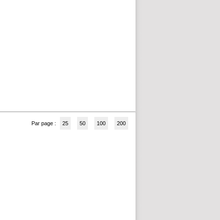
Par page :
25
50
100
200