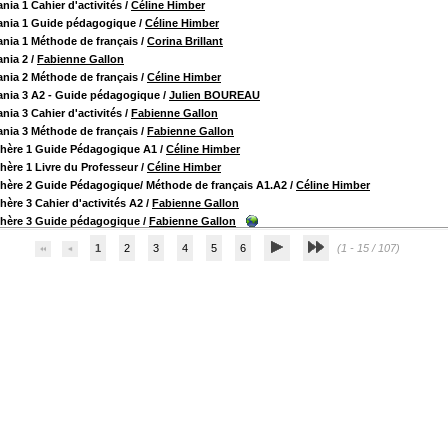
ia 1 Cahier d'activités
/
Céline Himber
nia 1 Guide pédagogique
/
Céline Himber
ia 1 Méthode de français
/
Corina Brillant
nia 2
/
Fabienne Gallon
ia 2 Méthode de français
/
Céline Himber
nia 3 A2 - Guide pédagogique
/
Julien BOUREAU
ia 3 Cahier d'activités
/
Fabienne Gallon
ia 3 Méthode de français
/
Fabienne Gallon
hère 1 Guide Pédagogique A1
/
Céline Himber
ère 1 Livre du Professeur
/
Céline Himber
ère 2 Guide Pédagogique/ Méthode de français A1.A2
/
Céline Himber
ère 3 Cahier d'activités A2
/
Fabienne Gallon
hère 3 Guide pédagogique
/
Fabienne Gallon
1
2
3
4
5
6
(1 - 15 / 107)