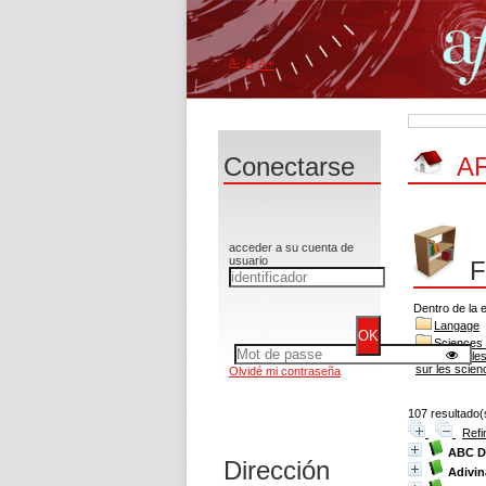
A-
A
A+
Conectarse
AF
acceder a su cuenta de
usuario
F
Dentro de la 
Langage
Sciences 
classer ici l
sur les scien
Olvidé mi contraseña
107 resultado(
Refi
ABC D
Dirección
Adivin