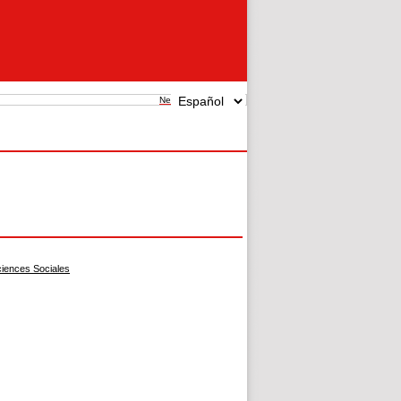
New search
iences Sociales