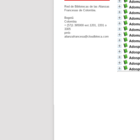
Adoman
Red de Bibliotecas de las Alianzas
Adoma
Francesas de Colombia.
Adoman
Bogotá
Adoma
Colombia
Adoman
+ (57)1 395000 ext.1201, 2201 o
3305
Adoma
pmb-
Adoman
alianzafrancesa@cloudbiteca.com
Adoman
Adosp
Adosph
Adosph
Adosph
Adosp