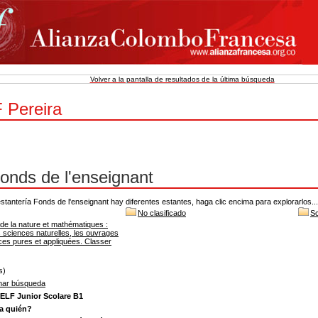
Volver a la pantalla de resultados de la última búsqueda
 Pereira
onds de l'enseignant
estantería Fonds de l'enseignant hay diferentes estantes, haga clic encima para explorarlos...
No clasificado
Sc
de la nature et mathématiques :
es sciences naturelles, les ouvrages
ces pures et appliquées. Classer
s)
nar búsqueda
ELF Junior Scolare B1
a quién?