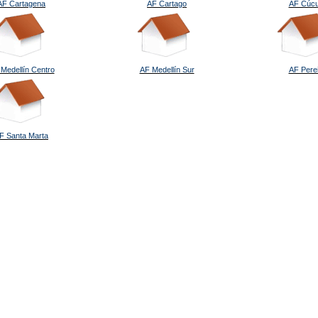
AF Cartagena
AF Cartago
AF Cúcu
Medellín Centro
AF Medellín Sur
AF Pere
F Santa Marta