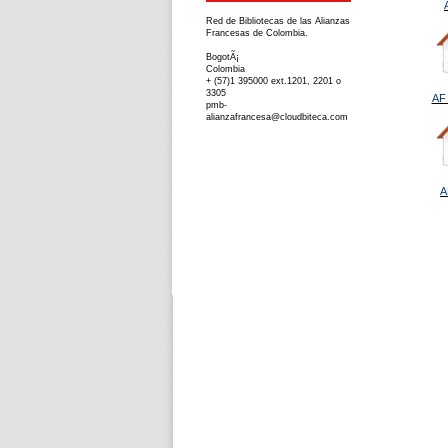
Red de Bibliotecas de las Alianzas
Francesas de Colombia.
BogotÃ¡
Colombia
+ (57)1 395000 ext.1201, 2201 o
3305
AF 
pmb-
alianzafrancesa@cloudbiteca.com
A