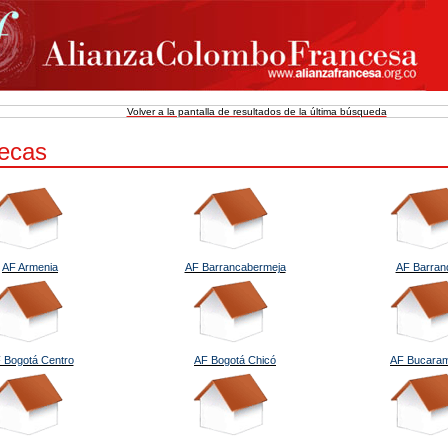
Volver a la pantalla de resultados de la última búsqueda
tecas
AF Armenia
AF Barrancabermeja
AF Barranq
 Bogotá Centro
AF Bogotá Chicó
AF Bucara