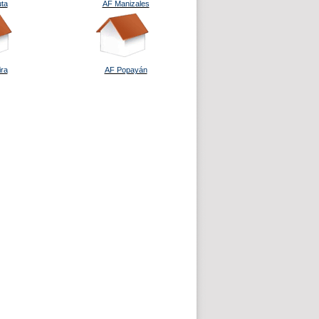
ta
AF Manizales
ira
AF Popayán