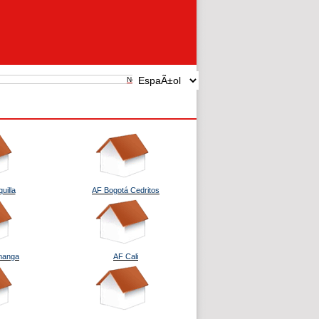
New search
uilla
AF Bogotá Cedritos
manga
AF Cali