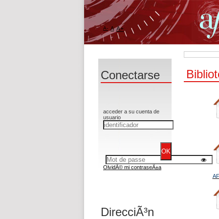
A-
A
A+
Biblio
Conectarse
acceder a su cuenta de
usuario
OlvidÃ© mi contraseÃ±a
AF
DirecciÃ³n