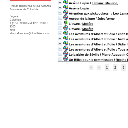
Arsène Lupin
/
Leblanc, Maurice,
Red de Bibliotecas de las Alianzas
Arsène Lupin
Francesas de Colombia.
Attention aux pickpockets !
/
Léo Lama
Bogotá
Autour de la lune
/
Jules Verne
Colombia
+ (57)1 395000 ext.1201, 2201 o
L'avare
/
Molière
3305
L'avare
/
Molière
pmb-
alianzafrancesa@cloudbiteca.com
Les aventures d'Albert et Folio : chez le
Les aventures d'Albert et Folio : halte 
Les aventures d'Albert et Folio
/
Didier
Les aventures d'Albert et Folio : Tous a
Le barbier de Séville
/
Pierre-Augustin 
Un Billet pour le commissaire
/
Régine 
1
2
3