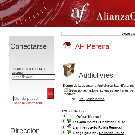
A-
A
A+
Volver a 
Conectarse
AF Pereira
acceder a su cuenta de
usuario
Audiolivres
Dentro de la estantería Audiolivres hay diferentes
Géographie, histoire, sciences auxiliaires de
l'histoire
Littérature (Belles lettres)
Olvidé mi contraseña
128 resultado(s)
Refinar búsqueda
Les adversaires
/
Christian Lause
L'ami retrouvé
/
Robin Renucci
Dirección
L'ange gardien
/
Christian Lause