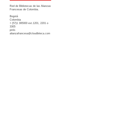
Red de Bibliotecas de las Alianzas
Francesas de Colombia.
Bogotá
Colombia
+ (57)1 395000 ext.1201, 2201 o
3305
pmb-
alianzafrancesa@cloudbiteca.com