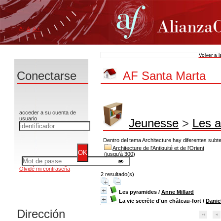
A-
A
A+
Volver a 
Conectarse
AF Santa Marta
acceder a su cuenta de
usuario
Jeunesse
>
Les a
Dentro del tema Architecture hay diferentes subt
Architecture de l'Antiquité et de l'Orient
(jusqu'à 300)
Olvidé mi contraseña
2 resultado(s)
Les pyramides
/
Anne Millard
La vie secrète d'un château-fort
/
Danie
Dirección