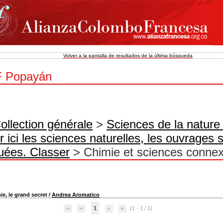
Volver a la pantalla de resultados de la última búsqueda
 Popayán
ollection générale
>
Sciences de la nature
r ici les sciences naturelles, les ouvrages 
uées. Classer
> Chimie et sciences conne
ie, le grand secret
/
Andrea Aromatico
1
(1 - 1 / 1)