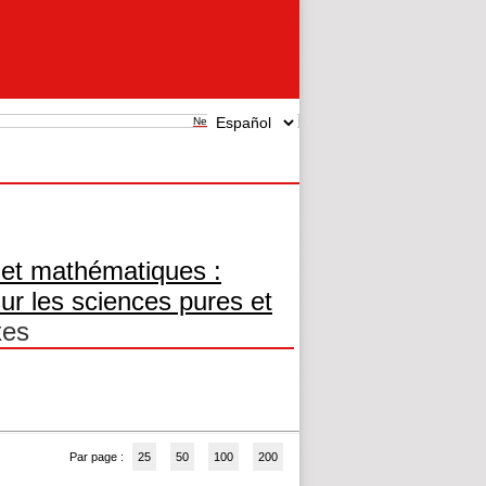
New search
 et mathématiques :
sur les sciences pures et
xes
Par page :
25
50
100
200