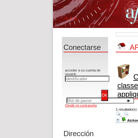
A-
A
A+
Conectarse
AF
acceder a su cuenta de
usuario
C
classe
appliq
Olvidé mi contraseña
1 resultado(s)
Alchim
Dirección