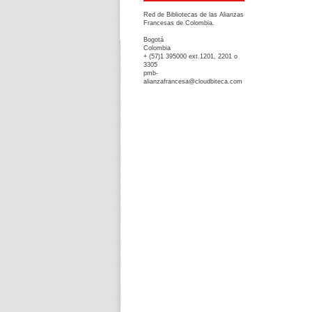
Red de Bibliotecas de las Alianzas
Francesas de Colombia.
Bogotá
Colombia
+ (57)1 395000 ext.1201, 2201 o
3305
pmb-
alianzafrancesa@cloudbiteca.com