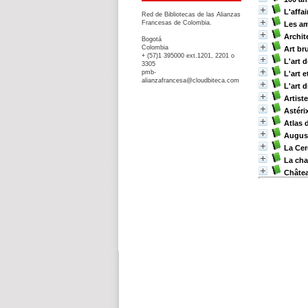
L'affa
Red de Bibliotecas de las Alianzas
Francesas de Colombia.
Les a
Archit
Bogotá
Colombia
Art br
+ (57)1 395000 ext.1201, 2201 o
L'art d
3305
pmb-
L'art 
alianzafrancesa@cloudbiteca.com
L'art d
Artist
Astéri
Atlas 
Augus
La Cer
La cha
Châtea