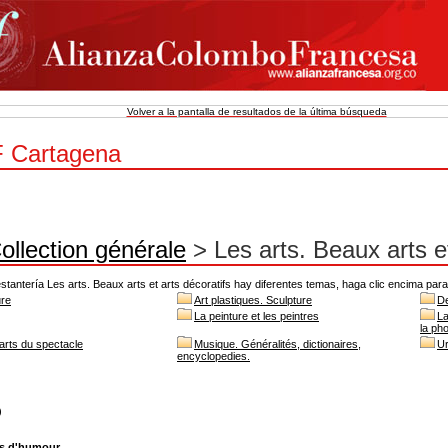
Volver a la pantalla de resultados de la última búsqueda
 Cartagena
ollection générale
> Les arts. Beaux arts et
stantería Les arts. Beaux arts et arts décoratifs hay diferentes temas, haga clic encima para 
ure
Art plastiques. Sculpture
De
La peinture et les peintres
La
la ph
 arts du spectacle
Musique. Généralités, dictionaires,
Ur
encyclopedies.
)
ns d'humour