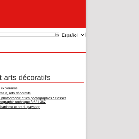
New search
 arts décoratifs
explorarlos...
ssin, arts décoratifs
 photographie et les photographies : classer
otographie technique à 621.367
banisme et art du paysage