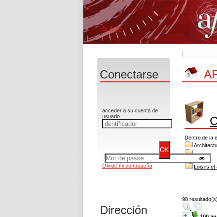
A-
A
A+
Conectarse
AF
acceder a su cuenta de
usuario
C
Dentro de la e
Architect
Olvidé mi contraseña
Loisirs et
98 resultado(s
Dirección
100 a