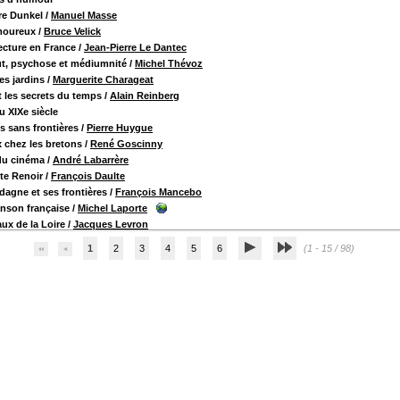
ire Dunkel
/
Manuel Masse
moureux
/
Bruce Velick
ecture en France
/
Jean-Pierre Le Dantec
ut, psychose et médiumnité
/
Michel Thévoz
es jardins
/
Marguerite Charageat
et les secrets du temps
/
Alain Reinberg
u XIXe siècle
es sans frontières
/
Pierre Huygue
x chez les bretons
/
René Goscinny
du cinéma
/
André Labarrère
te Renoir
/
François Daulte
dagne et ses frontières
/
François Mancebo
nson française
/
Michel Laporte
ux de la Loire
/
Jacques Levron
1
2
3
4
5
6
(1 - 15 / 98)