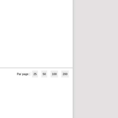
Par page :
25
50
100
200