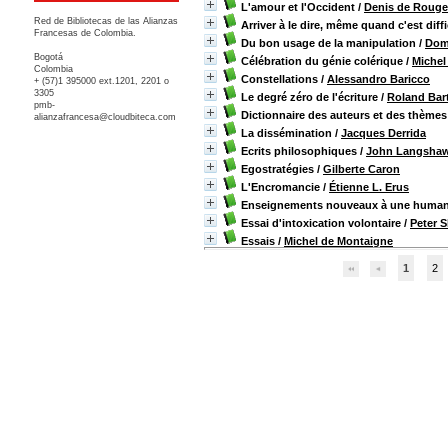
L'amour et l'Occident
/
Denis de Roug
Red de Bibliotecas de las Alianzas
Arriver à le dire, même quand c'est diffi
Francesas de Colombia.
Du bon usage de la manipulation
/
Dom
Bogotá
Célébration du génie colérique
/
Michel
Colombia
Constellations
/
Alessandro Baricco
+ (57)1 395000 ext.1201, 2201 o
3305
Le degré zéro de l'écriture
/
Roland Bar
pmb-
Dictionnaire des auteurs et des thèmes
alianzafrancesa@cloudbiteca.com
La dissémination
/
Jacques Derrida
Ecrits philosophiques
/
John Langshaw
Egostratégies
/
Gilberte Caron
L'Encromancie
/
Étienne L. Erus
Enseignements nouveaux à une humanit
Essai d'intoxication volontaire
/
Peter S
Essais
/
Michel de Montaigne
1
2