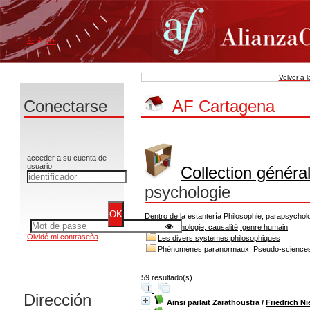
A-
A
A+
Volver a 
Conectarse
AF Cartagena
acceder a su cuenta de
usuario
Collection généra
psychologie
Dentro de la estantería Philosophie, parapsycholo
Epistémologie, causalité, genre humain
Olvidé mi contraseña
Les divers systèmes philosophiques
Phénomènes paranormaux. Pseudo-science
59 resultado(s)
Dirección
Ainsi parlait Zarathoustra
/
Friedrich N