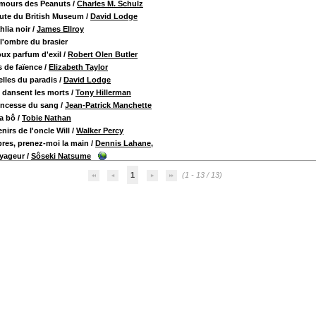
mours des Peanuts
/
Charles M. Schulz
ute du British Museum
/
David Lodge
hlia noir
/
James Ellroy
l'ombre du brasier
ux parfum d'exil
/
Robert Olen Butler
 de faïence
/
Elizabeth Taylor
lles du paradis
/
David Lodge
 dansent les morts
/
Tony Hillerman
incesse du sang
/
Jean-Patrick Manchette
a bô
/
Tobie Nathan
nirs de l'oncle Will
/
Walker Percy
res, prenez-moi la main
/
Dennis Lahane,
yageur
/
Sôseki Natsume
1
(1 - 13 / 13)