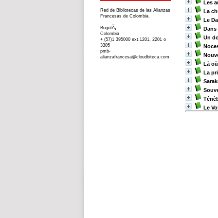
Les a
Red de Bibliotecas de las Alianzas
La ch
Francesas de Colombia.
Le Da
BogotÃ¡
Dans 
Colombia
Un do
+ (57)1 395000 ext.1201, 2201 o
3305
Noces
pmb-
Nouve
alianzafrancesa@cloudbiteca.com
Là où
La pr
Sarak
Souve
Ténèb
Le Vo