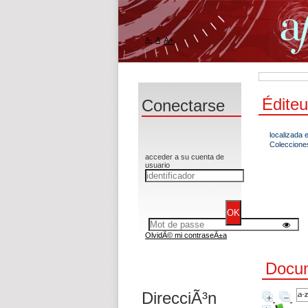
A-
A
A+
Éditeu
Conectarse
localizada e
Colecciones
acceder a su cuenta de
usuario
OlvidÃ© mi contraseÃ±a
Docum
DirecciÃ³n