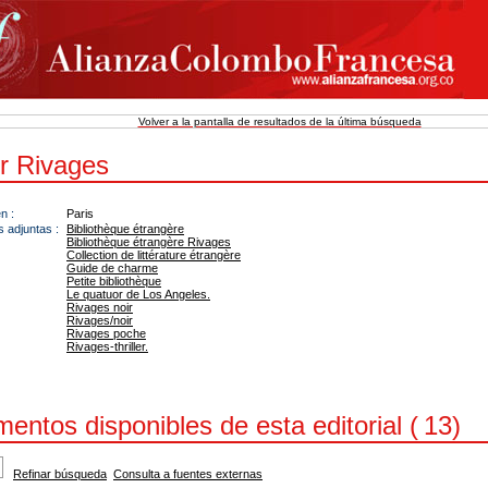
Volver a la pantalla de resultados de la última búsqueda
r Rivages
n :
Paris
 adjuntas :
Bibliothèque étrangère
Bibliothèque étrangère Rivages
Collection de littérature étrangère
Guide de charme
Petite bibliothèque
Le quatuor de Los Angeles.
Rivages noir
Rivages/noir
Rivages poche
Rivages-thriller.
entos disponibles de esta editorial (
13
)
Refinar búsqueda
Consulta a fuentes externas