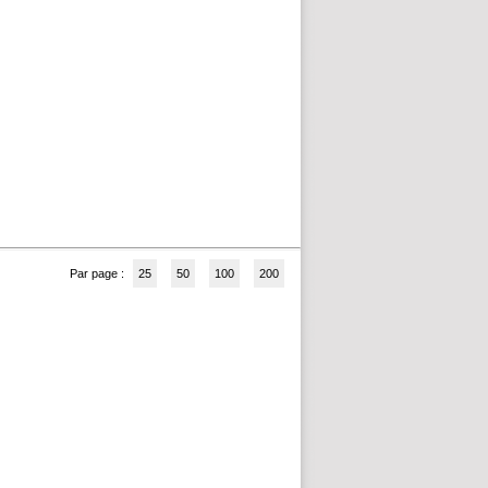
Par page :
25
50
100
200