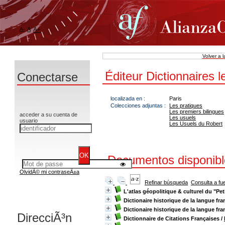
A-
A
A+
Volver a 
Éditeur Dictionnaires l
Conectarse
localizada en :
Paris
Colecciones adjuntas :
Les pratiques
Les premiers bilingues
acceder a su cuenta de
Les usuels
usuario
Les Usuels du Robert
Documentos disponibles
OlvidÃ© mi contraseÃ±a
Refinar búsqueda
Consulta a fu
L'atlas géopolitique & culturel du "P
Dictionaire historique de la langue fra
Dictionaire historique de la langue fra
DirecciÃ³n
Dictionnaire de Citations Françaises
/