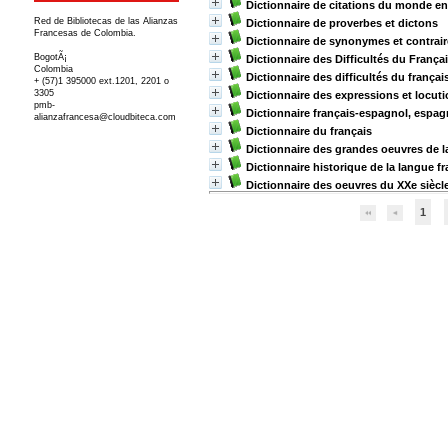
Dictionnaire de citations du monde en
Red de Bibliotecas de las Alianzas
Dictionnaire de proverbes et dictons
Francesas de Colombia.
Dictionnaire de synonymes et contrai
BogotÃ¡
Dictionnaire des Difficultés du França
Colombia
Dictionnaire des difficultés du françai
+ (57)1 395000 ext.1201, 2201 o
3305
Dictionnaire des expressions et locut
pmb-
Dictionnaire français-espagnol, espag
alianzafrancesa@cloudbiteca.com
Dictionnaire du français
Dictionnaire des grandes oeuvres de la 
Dictionnaire historique de la langue f
Dictionnaire des oeuvres du XXe siècl
1