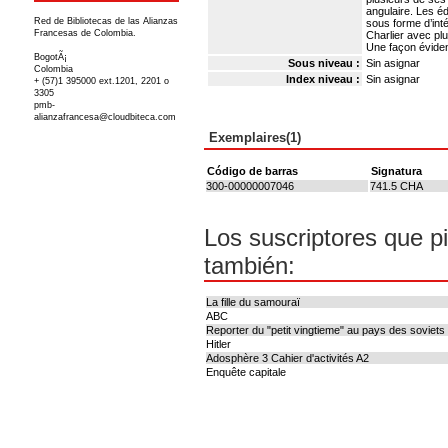
angulaire. Les é
Red de Bibliotecas de las Alianzas
sous forme d’int
Francesas de Colombia.
Charlier avec pl
Une façon évide
BogotÃ¡
Sous niveau :
Sin asignar
Colombia
Index niveau :
Sin asignar
+ (57)1 395000 ext.1201, 2201 o
3305
pmb-
alianzafrancesa@cloudbiteca.com
Exemplaires(1)
Código de barras
Signatura
300-00000007046
741.5 CHA
Los suscriptores que p
también:
La fille du samouraï
ABC
Reporter du "petit vingtieme" au pays des soviets
Hitler
Adosphère 3 Cahier d'activités A2
Enquête capitale