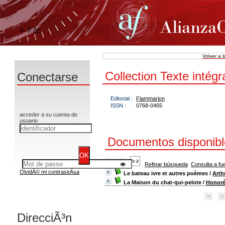
A-
A
A+
Volver a 
Collection Texte intégr
Conectarse
Editorial :
Flammarion
ISSN :
0768-0465
acceder a su cuenta de
usuario
Documentos disponible
Refinar búsqueda
Consulta a fu
OlvidÃ© mi contraseÃ±a
Le bateau ivre et autres poèmes
/
Arth
La Maison du chat-qui-pelote
/
Honoré
DirecciÃ³n