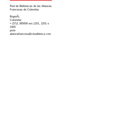
Red de Bibliotecas de las Alianzas
Francesas de Colombia.
BogotÃ¡
Colombia
+ (57)1 395000 ext.1201, 2201 o
3305
pmb-
alianzafrancesa@cloudbiteca.com