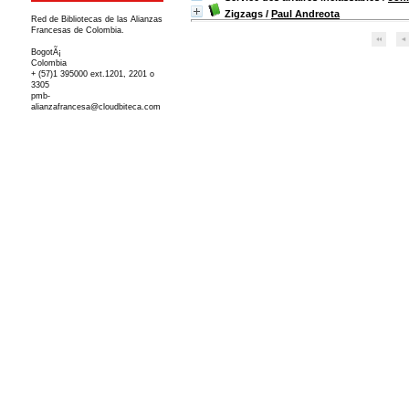
Zigzags
/
Paul Andreota
Red de Bibliotecas de las Alianzas
Francesas de Colombia.
BogotÃ¡
Colombia
+ (57)1 395000 ext.1201, 2201 o
3305
pmb-
alianzafrancesa@cloudbiteca.com