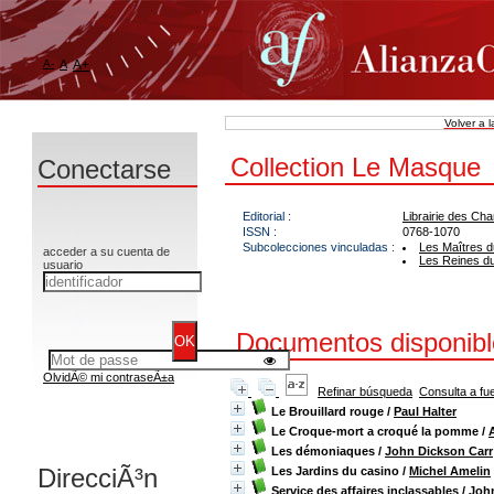
A-
A
A+
Volver a 
Collection Le Masque
Conectarse
Editorial :
Librairie des C
ISSN :
0768-1070
Subcolecciones vinculadas :
Les Maîtres d
acceder a su cuenta de
Les Reines d
usuario
Documentos disponible
OlvidÃ© mi contraseÃ±a
Refinar búsqueda
Consulta a fu
Le Brouillard rouge
/
Paul Halter
Le Croque-mort a croqué la pomme
/
Les démoniaques
/
John Dickson Carr
DirecciÃ³n
Les Jardins du casino
/
Michel Amelin
Service des affaires inclassables
/
Joh