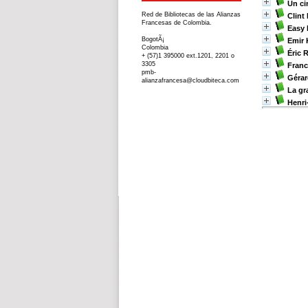
Un c
Red de Bibliotecas de las Alianzas
Clint
Francesas de Colombia.
Easy 
BogotÃ¡
Emir 
Colombia
Éric 
+ (57)1 395000 ext.1201, 2201 o
3305
Franc
pmb-
Gérar
alianzafrancesa@cloudbiteca.com
La gr
Henri