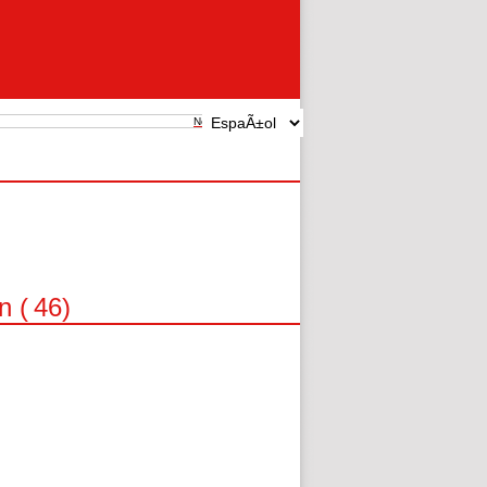
New search
n (
46
)