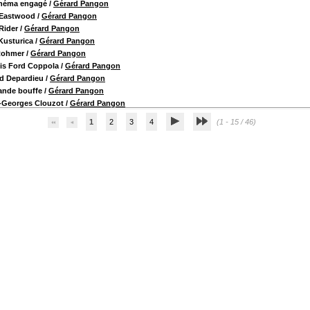
inéma engagé
/
Gérard Pangon
 Eastwood
/
Gérard Pangon
Rider
/
Gérard Pangon
Kusturica
/
Gérard Pangon
Rohmer
/
Gérard Pangon
is Ford Coppola
/
Gérard Pangon
d Depardieu
/
Gérard Pangon
ande bouffe
/
Gérard Pangon
-Georges Clouzot
/
Gérard Pangon
1
2
3
4
(1 - 15 / 46)