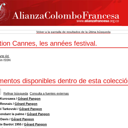
Volver a la pantalla de resultados de la última búsqueda
tion Cannes, les années festival.
rte éd.
sin ISSN
entos disponibles dentro de esta colecció
Refinar búsqueda
Consulta a fuentes externas
 Kurosawa
/
Gérard Pangon
 Resnais
/
Gérard Pangon
ï Tarkovski
/
Gérard Pangon
tendant la palme
/
Gérard Pangon
 Davis
/
Gérard Pangon
tte Bardot 1955
/
Gérard Pangon