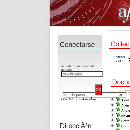
A-
A
A+
Collec
Conectarse
Editorial :
A
ISSN :
acceder a su cuenta de
usuario
Docum
OlvidÃ© mi contraseÃ±a
Akira
Alain
Andre
En at
Bette
DirecciÃ³n
Brigi