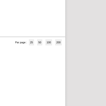
Par page :
25
50
100
200