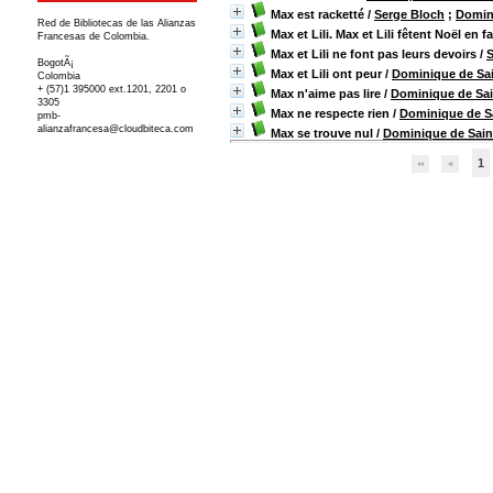
Max est racketté
/
Serge Bloch
;
Domin
Red de Bibliotecas de las Alianzas
Max et Lili. Max et Lili fêtent Noël en f
Francesas de Colombia.
Max et Lili ne font pas leurs devoirs
/
S
BogotÃ¡
Max et Lili ont peur
/
Dominique de Sai
Colombia
+ (57)1 395000 ext.1201, 2201 o
Max n'aime pas lire
/
Dominique de Sai
3305
Max ne respecte rien
/
Dominique de S
pmb-
alianzafrancesa@cloudbiteca.com
Max se trouve nul
/
Dominique de Sain
1