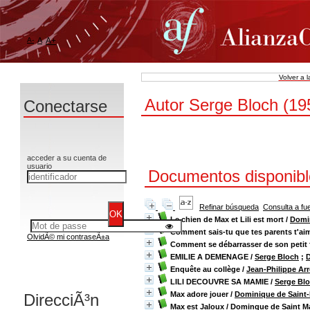
A-
A
A+
Volver a 
Autor Serge Bloch (195
Conectarse
acceder a su cuenta de
usuario
Documentos disponible
Refinar búsqueda
Consulta a fu
Le chien de Max et Lili est mort
/
Domin
Comment sais-tu que tes parents t'ai
OlvidÃ© mi contraseÃ±a
Comment se débarrasser de son petit 
EMILIE A DEMENAGE
/
Serge Bloch
;
D
Enquête au collège
/
Jean-Philippe Ar
LILI DECOUVRE SA MAMIE
/
Serge Bl
Max adore jouer
/
Dominique de Saint
DirecciÃ³n
Max est Jaloux
/
Dominque de Saint M