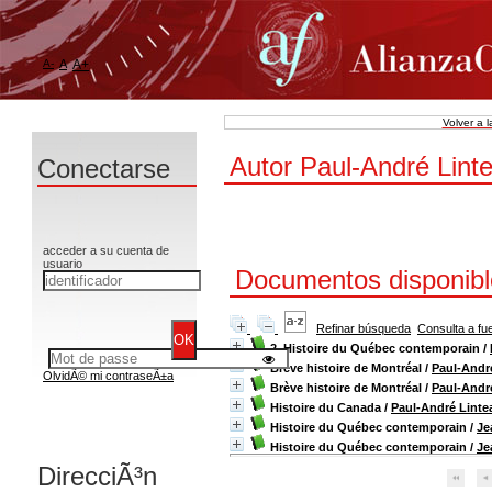
A-
A
A+
Volver a 
Autor Paul-André Linte
Conectarse
acceder a su cuenta de
usuario
Documentos disponible
Refinar búsqueda
Consulta a fu
2. Histoire du Québec contemporain
/
Brève histoire de Montréal
/
Paul-Andr
OlvidÃ© mi contraseÃ±a
Brève histoire de Montréal
/
Paul-Andr
Histoire du Canada
/
Paul-André Linte
Histoire du Québec contemporain
/
Je
Histoire du Québec contemporain
/
Je
DirecciÃ³n