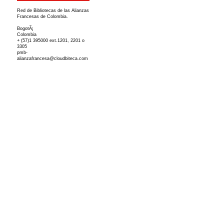
Red de Bibliotecas de las Alianzas
Francesas de Colombia.
BogotÃ¡
Colombia
+ (57)1 395000 ext.1201, 2201 o
3305
pmb-
alianzafrancesa@cloudbiteca.com