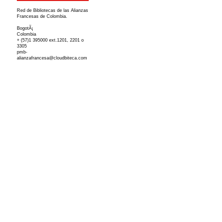
Red de Bibliotecas de las Alianzas
Francesas de Colombia.
BogotÃ¡
Colombia
+ (57)1 395000 ext.1201, 2201 o
3305
pmb-
alianzafrancesa@cloudbiteca.com