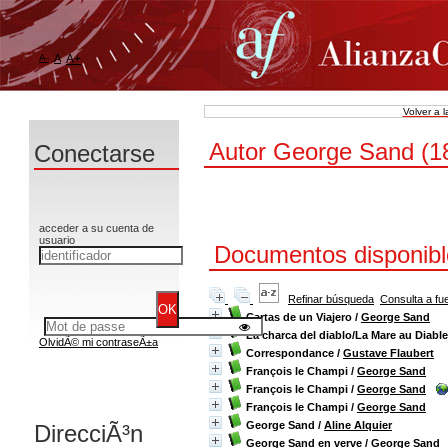
A-
A
A+
Volver a 
Autor George Sand (1
Conectarse
acceder a su cuenta de
usuario
Documentos disponible
Refinar búsqueda
Consulta a fu
Cartas de un Viajero
/
George Sand
La charca del diablo/La Mare au Diable
OlvidÃ© mi contraseÃ±a
Correspondance
/
Gustave Flaubert
François le Champi
/
George Sand
François le Champi
/
George Sand
François le Champi
/
George Sand
George Sand
/
Aline Alquier
DirecciÃ³n
George Sand en verve
/
George Sand