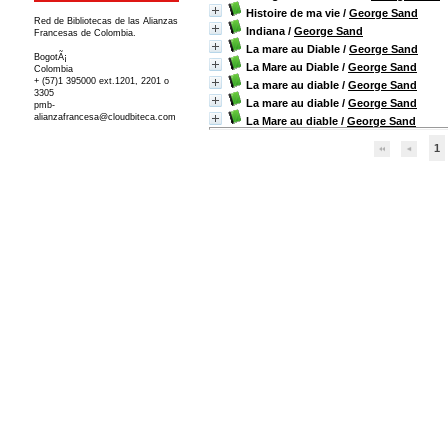
Histoire de ma vie
/
George Sand
Red de Bibliotecas de las Alianzas
Indiana
/
George Sand
Francesas de Colombia.
La mare au Diable
/
George Sand
BogotÃ¡
La Mare au Diable
/
George Sand
Colombia
+ (57)1 395000 ext.1201, 2201 o
La mare au diable
/
George Sand
3305
La mare au diable
/
George Sand
pmb-
alianzafrancesa@cloudbiteca.com
La Mare au diable
/
George Sand
1