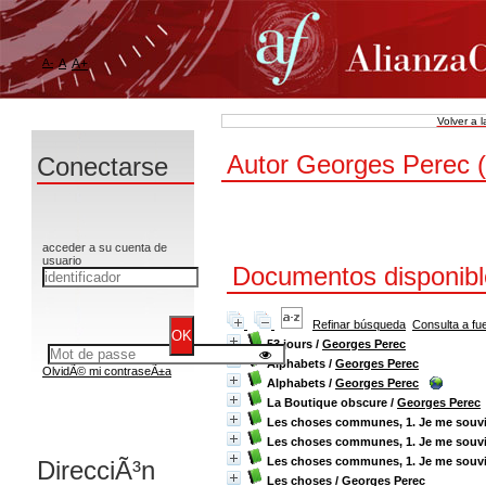
A-
A
A+
Volver a 
Autor Georges Perec 
Conectarse
acceder a su cuenta de
usuario
Documentos disponible
Refinar búsqueda
Consulta a fu
53 jours
/
Georges Perec
Alphabets
/
Georges Perec
OlvidÃ© mi contraseÃ±a
Alphabets
/
Georges Perec
La Boutique obscure
/
Georges Perec
Les choses communes, 1. Je me souv
Les choses communes, 1. Je me souv
Les choses communes, 1. Je me souv
DirecciÃ³n
Les choses
/
Georges Perec