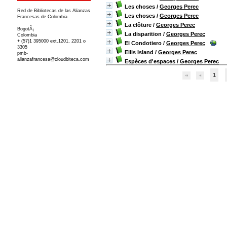
Les choses
/
Georges Perec
Red de Bibliotecas de las Alianzas
Les choses
/
Georges Perec
Francesas de Colombia.
La clôture
/
Georges Perec
BogotÃ¡
La disparition
/
Georges Perec
Colombia
+ (57)1 395000 ext.1201, 2201 o
El Condotiero
/
Georges Perec
3305
Ellis Island
/
Georges Perec
pmb-
alianzafrancesa@cloudbiteca.com
Espèces d'espaces
/
Georges Perec
1