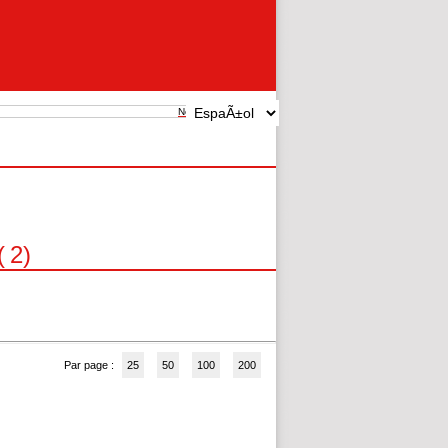
New search
(
2
)
Par page :
25
50
100
200