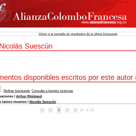
Volver a la pantalla de resultados de la última búsqueda
 Nicolás Suescún
entos disponibles escritos por este autor 
Refinar búsqueda
Consulta a fuentes externas
naciones
/
Arthur Rimbaud
 tantos muertos
/
Nicolás Suescún
1
(1 - 2 / 2)