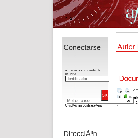
A-
A
A+
Autor
Conectarse
acceder a su cuenta de
usuario
Docum
Ilumi
Jamás
OlvidÃ© mi contraseÃ±a
DirecciÃ³n