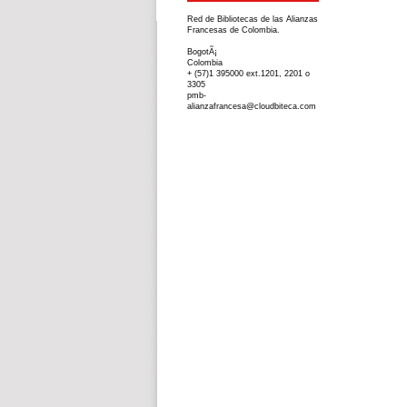
Red de Bibliotecas de las Alianzas
Francesas de Colombia.
BogotÃ¡
Colombia
+ (57)1 395000 ext.1201, 2201 o
3305
pmb-
alianzafrancesa@cloudbiteca.com