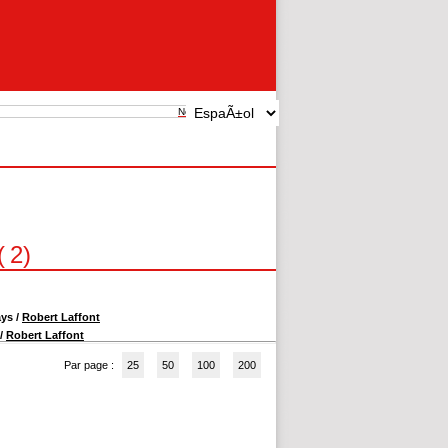
New search
(
2
)
ays
/
Robert Laffont
/
Robert Laffont
Par page :
25
50
100
200