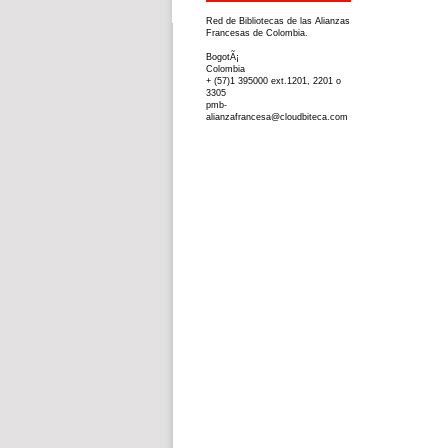
Red de Bibliotecas de las Alianzas
Francesas de Colombia.
BogotÃ¡
Colombia
+ (57)1 395000 ext.1201, 2201 o
3305
pmb-
alianzafrancesa@cloudbiteca.com