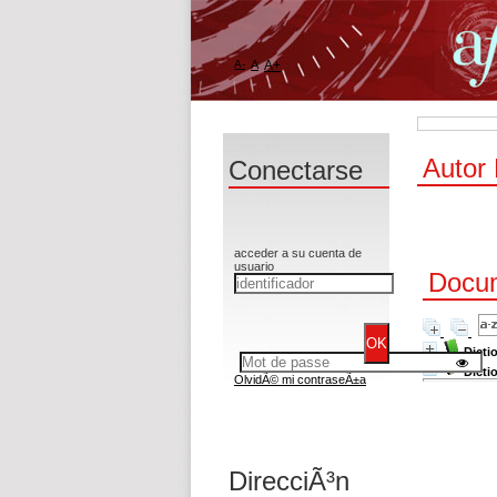
A-
A
A+
Autor 
Conectarse
acceder a su cuenta de
usuario
Docum
Dicti
Dicti
OlvidÃ© mi contraseÃ±a
DirecciÃ³n