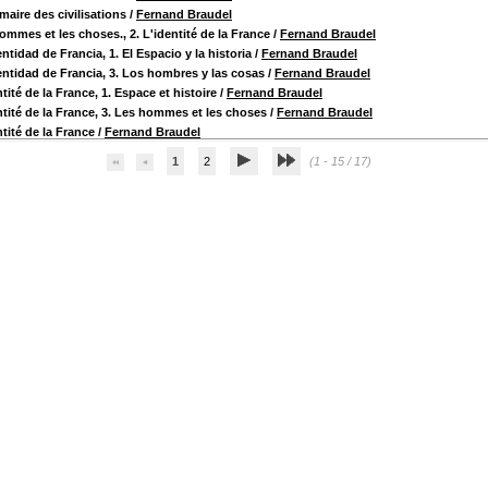
aire des civilisations
/
Fernand Braudel
ommes et les choses., 2. L'identité de la France
/
Fernand Braudel
entidad de Francia, 1. El Espacio y la historia
/
Fernand Braudel
entidad de Francia, 3. Los hombres y las cosas
/
Fernand Braudel
tité de la France, 1. Espace et histoire
/
Fernand Braudel
ntité de la France, 3. Les hommes et les choses
/
Fernand Braudel
ntité de la France
/
Fernand Braudel
1
2
(1 - 15 / 17)