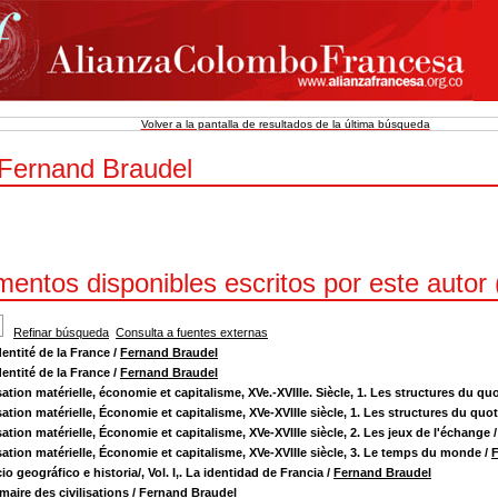
Volver a la pantalla de resultados de la última búsqueda
 Fernand Braudel
entos disponibles escritos por este autor 
Refinar búsqueda
Consulta a fuentes externas
dentité de la France
/
Fernand Braudel
dentité de la France
/
Fernand Braudel
isation matérielle, économie et capitalisme, XVe.-XVIIIe. Siècle, 1. Les structures du qu
isation matérielle, Économie et capitalisme, XVe-XVIIIe siècle, 1. Les structures du quo
isation matérielle, Économie et capitalisme, XVe-XVIIIe siècle, 2. Les jeux de l'échange
isation matérielle, Économie et capitalisme, XVe-XVIIIe siècle, 3. Le temps du monde
/
F
io geográfico e historia/, Vol. I,. La identidad de Francia
/
Fernand Braudel
aire des civilisations
/
Fernand Braudel