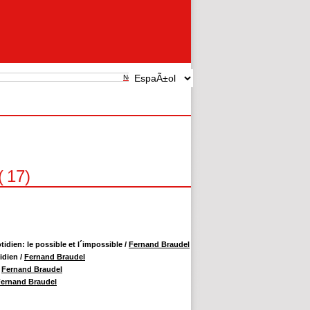
New search
(
17
)
otidien: le possible et l´impossible
/
Fernand Braudel
tidien
/
Fernand Braudel
/
Fernand Braudel
ernand Braudel