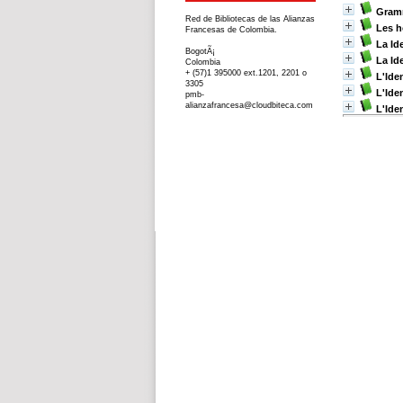
Gramm
Red de Bibliotecas de las Alianzas
Les h
Francesas de Colombia.
La Id
BogotÃ¡
La Id
Colombia
+ (57)1 395000 ext.1201, 2201 o
L'Iden
3305
L'Ide
pmb-
alianzafrancesa@cloudbiteca.com
L'Ide