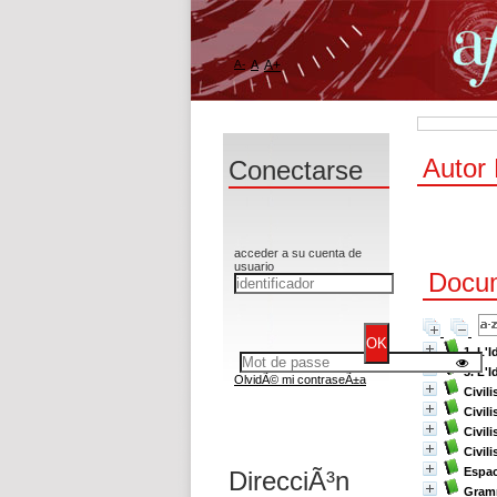
A-
A
A+
Autor
Conectarse
acceder a su cuenta de
usuario
Docum
1. L'I
3. L'I
OlvidÃ© mi contraseÃ±a
Civil
Civil
Civil
Civil
Espac
DirecciÃ³n
Gramm