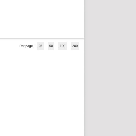
Par page :
25
50
100
200