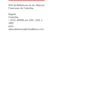
Red de Bibliotecas de las Alianzas
Francesas de Colombia.
Bogotá
Colombia
+ (57)1 395000 ext.1201, 2201 o
3305
pmb-
alianzafrancesa@cloudbiteca.com