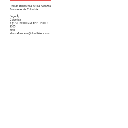
Red de Bibliotecas de las Alianzas
Francesas de Colombia.
BogotÃ¡
Colombia
+ (57)1 395000 ext.1201, 2201 o
3305
pmb-
alianzafrancesa@cloudbiteca.com