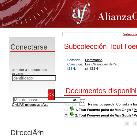
A-
A
A+
Volver a 
Subcolección Tout l'oe
Conectarse
Editorial:
Flammarion
Colección:
Les Classiques de l'art
ISSN:
sin ISSN
acceder a su cuenta de
usuario
Documentos disponible
Refinar búsqueda
Consulta a fu
OlvidÃ© mi contraseÃ±a
1. Tout l'oeuvre peint de Van Gogh
/
P
2. Tout l'oeuvre peint de Van Gogh
/
P
DirecciÃ³n