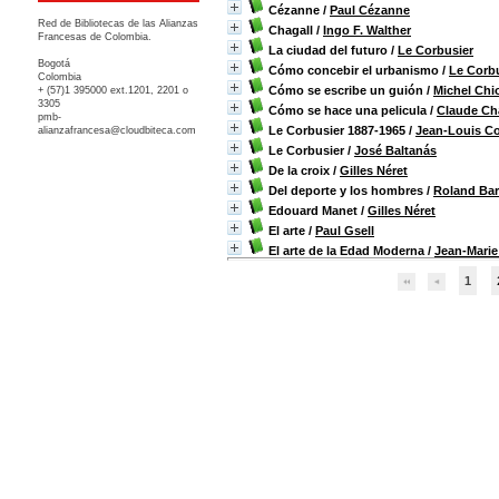
Cézanne
/
Paul Cézanne
Red de Bibliotecas de las Alianzas
Chagall
/
Ingo F. Walther
Francesas de Colombia.
La ciudad del futuro
/
Le Corbusier
Bogotá
Cómo concebir el urbanismo
/
Le Corb
Colombia
Cómo se escribe un guión
/
Michel Chi
+ (57)1 395000 ext.1201, 2201 o
3305
Cómo se hace una pelicula
/
Claude Ch
pmb-
Le Corbusier 1887-1965
/
Jean-Louis C
alianzafrancesa@cloudbiteca.com
Le Corbusier
/
José Baltanás
De la croix
/
Gilles Néret
Del deporte y los hombres
/
Roland Bar
Edouard Manet
/
Gilles Néret
El arte
/
Paul Gsell
El arte de la Edad Moderna
/
Jean-Marie
1