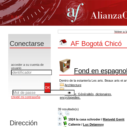
A-
A
A+
Volver a 
Conectarse
AF Bogotá Chicó
acceder a su cuenta de
usuario
Fond en espagno
Dentro de la estantería Les arts. Beaux arts et ar
Architecture
Musique. Généralités, dictionaires,
Olvidé mi contraseña
encyclopedies.
39 resultado(s)
1924 la casa schroder
/
Rietveld Gerrit
Dirección
Caliente
/
Luc Delannoy