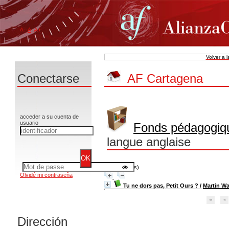
A-
A
A+
Volver a 
Conectarse
AF Cartagena
acceder a su cuenta de
usuario
Fonds pédagogiq
langue anglaise
1 resultado(s)
Olvidé mi contraseña
Tu ne dors pas, Petit Ours ?
/
Martin Wa
Dirección