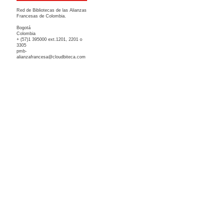
Red de Bibliotecas de las Alianzas
Francesas de Colombia.
Bogotá
Colombia
+ (57)1 395000 ext.1201, 2201 o
3305
pmb-
alianzafrancesa@cloudbiteca.com