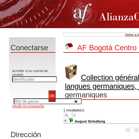
A-
A
A+
Volver a 
Conectarse
AF Bogotá Centro
acceder a su cuenta de
usuario
Collection généra
langues germaniques, l
germaniques
Olvidé mi contraseña
1 resultado(s)
August Strindberg
Dirección