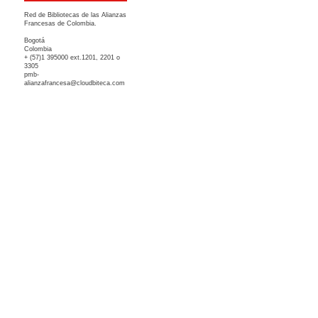
Red de Bibliotecas de las Alianzas
Francesas de Colombia.
Bogotá
Colombia
+ (57)1 395000 ext.1201, 2201 o
3305
pmb-
alianzafrancesa@cloudbiteca.com