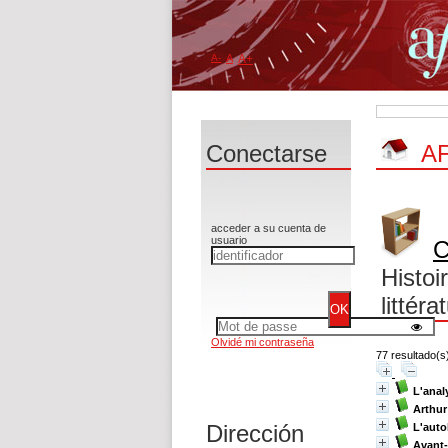
A-
A
A+
Conectarse
AF
acceder a su cuenta de
usuario
C
Histoi
littéra
Olvidé mi contraseña
77 resultado(s
L'anal
Arthu
Dirección
L'auto
Avant-