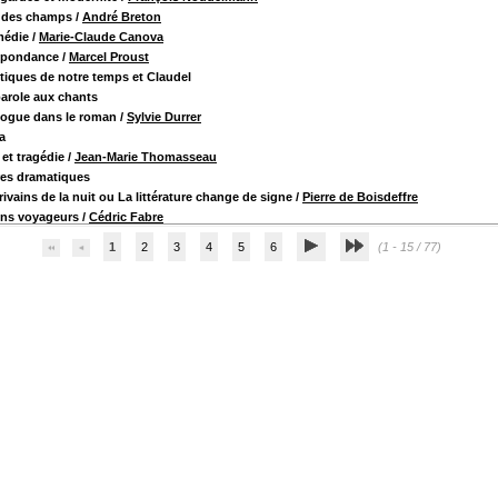
é des champs
/
André Breton
médie
/
Marie-Claude Canova
spondance
/
Marcel Proust
itiques de notre temps et Claudel
parole aux chants
logue dans le roman
/
Sylvie Durrer
a
et tragédie
/
Jean-Marie Thomasseau
res dramatiques
rivains de la nuit ou La littérature change de signe
/
Pierre de Boisdeffre
ins voyageurs
/
Cédric Fabre
1
2
3
4
5
6
(1 - 15 / 77)