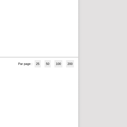
Par page :
25
50
100
200