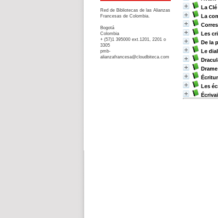
La Cl
Red de Bibliotecas de las Alianzas
La co
Francesas de Colombia.
Corre
Bogotá
Les cr
Colombia
+ (57)1 395000 ext.1201, 2201 o
De la 
3305
Le dia
pmb-
alianzafrancesa@cloudbiteca.com
Dracul
Drame 
Écritu
Les éc
Écriva