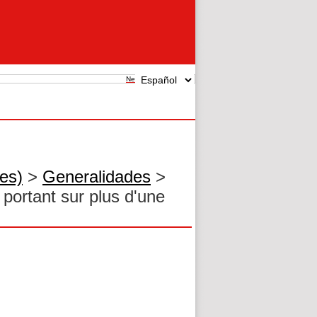
New search
res)
>
Generalidades
>
t portant sur plus d'une