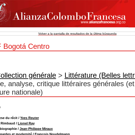
Volver a la pantalla de resultados de la última búsqueda
 Bogotá Centro
ollection générale
>
Littérature (Belles lett
re, analyse, critique littéraires générales (e
ture nationale)
)
yse du récit
/
Yves Reuter
r Rimbaud
/
Lionel Ray
biographie
/
Jean-Philippe Miraux
gardes et modernité
/
François Noudelmann