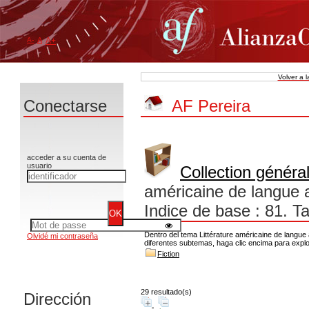
A-
A
A+
Volver a 
Conectarse
AF Pereira
acceder a su cuenta de
usuario
Collection généra
américaine de langue a
Indice de base : 81. T
Dentro del tema Littérature américaine de langue 
Olvidé mi contraseña
diferentes subtemas, haga clic encima para explor
Fiction
29 resultado(s)
Dirección