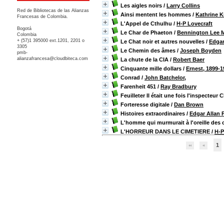
Les aigles noirs
/
Larry Collins
Red de Bibliotecas de las Alianzas
Ainsi mentent les hommes
/
Kathrine 
Francesas de Colombia.
L'Appel de Cthulhu
/
H-P Lovecraft
Bogotá
Le Char de Phaeton
/
Bennington Lee 
Colombia
+ (57)1 395000 ext.1201, 2201 o
Le Chat noir et autres nouvelles
/
Edgar
3305
Le Chemin des âmes
/
Joseph Boyden
pmb-
alianzafrancesa@cloudbiteca.com
La chute de la CIA
/
Robert Baer
Cinquante mille dollars
/
Ernest, 1899-
Conrad
/
John Batchelor,
Farenheit 451
/
Ray Bradbury
Feuilleter Il était une fois l'inspecteur 
Forteresse digitale
/
Dan Brown
Histoires extraordinaires
/
Edgar Allan 
L'homme qui murmurait à l'oreille des
L'HORREUR DANS LE CIMETIERE
/
H-P
1