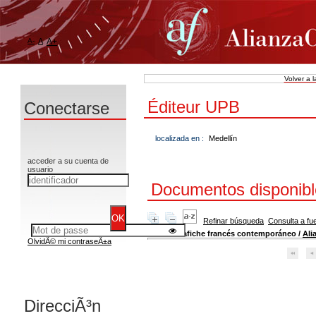
A-
A
A+
Volver a 
Éditeur UPB
Conectarse
localizada en :
Medellín
acceder a su cuenta de
usuario
Documentos disponibles
Refinar búsqueda
Consulta a fu
El afiche francés contemporáneo
/
Ali
OlvidÃ© mi contraseÃ±a
DirecciÃ³n