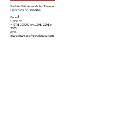
Red de Bibliotecas de las Alianzas
Francesas de Colombia.
BogotÃ¡
Colombia
+ (57)1 395000 ext.1201, 2201 o
3305
pmb-
alianzafrancesa@cloudbiteca.com