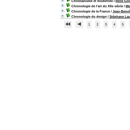
Christianisme et modernité
/
René Gir
Chronologie de l'art du XXe siècle
/
Mi
Chronologie de la France
/
Jean-Benoî
Chronologie du design
/
Stéphane Lau
1
2
3
4
5