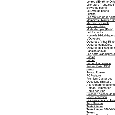
Lettres d'Extrême-Orie
Littérature Française 
le livre de poche
Le Livre de poche
Lumina.
Les Maîtres de la pei
Mémoires / Maurice Béj
Mic mac des mots
Les misérables
Mode d'emploi (Paris)
Le Moscovite
Nouvelle bibliothèque s
L'Odyssée
Oeuvres / Arthur Rimb
Oeuvres complètes.
Oeuvres de François 
Passion cheval
Les petits classiques de
Poésie
Poésie
Poésie-Flammarion
Poésie Paris. 1966
points
Points. Roman
POPculture
Premiers Castor doc
Questions d'histoire
À la recherche du tem
Roman-Flammarion
Route des vins
Science : science de 
Select-collection
Les survivants de Troi
Tara Duncan
Texte intégral
Texte intégral 0768-04
Textes