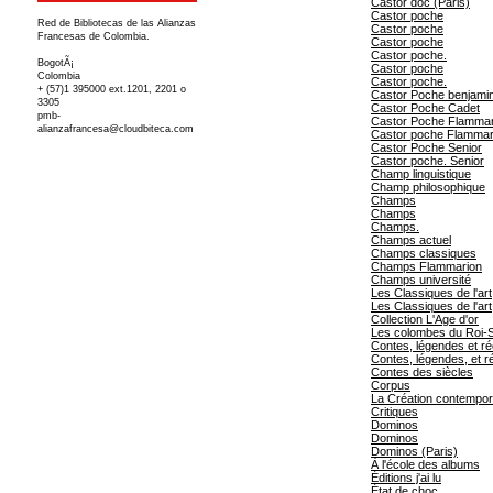
Castor doc (Paris)
Castor poche
Red de Bibliotecas de las Alianzas
Castor poche
Francesas de Colombia.
Castor poche
Castor poche.
BogotÃ¡
Castor poche
Colombia
Castor poche.
+ (57)1 395000 ext.1201, 2201 o
Castor Poche benjami
3305
Castor Poche Cadet
pmb-
Castor Poche Flammar
alianzafrancesa@cloudbiteca.com
Castor poche Flammar
Castor Poche Senior
Castor poche. Senior
Champ linguistique
Champ philosophique
Champs
Champs
Champs.
Champs actuel
Champs classiques
Champs Flammarion
Champs université
Les Classiques de l'art
Les Classiques de l'art
Collection L'Age d'or
Les colombes du Roi-So
Contes, légendes et ré
Contes, légendes, et ré
Contes des siècles
Corpus
La Création contempor
Critiques
Dominos
Dominos
Dominos (Paris)
À l'école des albums
Éditions j'ai lu
État de choc