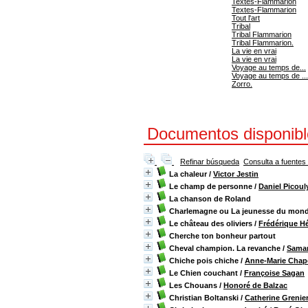
Textes-Flammarion
Textes-Flammarion
Tout l'art
Tribal
Tribal Flammarion
Tribal Flammarion.
La vie en vrai
La vie en vrai
Voyage au temps de...
Voyage au temps de ...
Zorro.
Documentos disponibles
Refinar búsqueda
Consulta a fuentes
La chaleur
/
Victor Jestin
Le champ de personne
/
Daniel Picoul
La chanson de Roland
Charlemagne ou La jeunesse du mon
Le château des oliviers
/
Frédérique H
Cherche ton bonheur partout
Cheval champion. La revanche
/
Saman
Chiche pois chiche
/
Anne-Marie Cha
Le Chien couchant
/
Françoise Sagan
Les Chouans
/
Honoré de Balzac
Christian Boltanski
/
Catherine Grenie