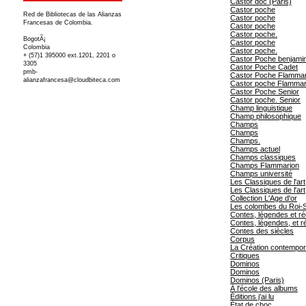
Castor doc (Paris)
Castor poche
Red de Bibliotecas de las Alianzas
Castor poche
Francesas de Colombia.
Castor poche
Castor poche.
BogotÃ¡
Castor poche
Colombia
Castor poche.
+ (57)1 395000 ext.1201, 2201 o
Castor Poche benjami
3305
Castor Poche Cadet
pmb-
Castor Poche Flammar
alianzafrancesa@cloudbiteca.com
Castor poche Flammar
Castor Poche Senior
Castor poche. Senior
Champ linguistique
Champ philosophique
Champs
Champs
Champs.
Champs actuel
Champs classiques
Champs Flammarion
Champs université
Les Classiques de l'art
Les Classiques de l'art
Collection L'Age d'or
Les colombes du Roi-So
Contes, légendes et ré
Contes, légendes, et ré
Contes des siècles
Corpus
La Création contempor
Critiques
Dominos
Dominos
Dominos (Paris)
À l'école des albums
Éditions j'ai lu
État de choc