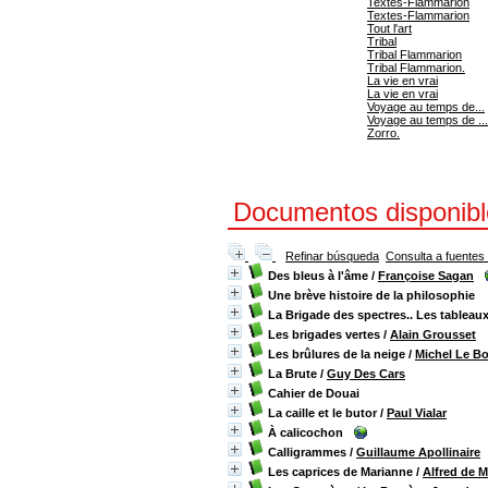
Textes-Flammarion
Textes-Flammarion
Tout l'art
Tribal
Tribal Flammarion
Tribal Flammarion.
La vie en vrai
La vie en vrai
Voyage au temps de...
Voyage au temps de ...
Zorro.
Documentos disponibles
Refinar búsqueda
Consulta a fuentes
Des bleus à l'âme
/
Françoise Sagan
Une brève histoire de la philosophie
La Brigade des spectres.. Les tableau
Les brigades vertes
/
Alain Grousset
Les brûlures de la neige
/
Michel Le B
La Brute
/
Guy Des Cars
Cahier de Douai
La caille et le butor
/
Paul Vialar
À calicochon
Calligrammes
/
Guillaume Apollinaire
Les caprices de Marianne
/
Alfred de 