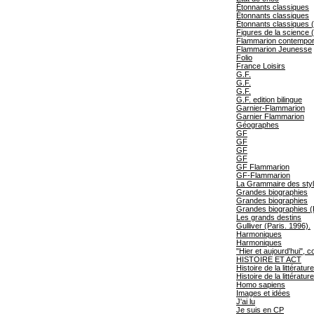
Étonnants classiques
Étonnants classiques
Étonnants classiques (
Figures de la science 
Flammarion contempo
Flammarion Jeunesse
Folio
France Loisirs
G.F.
G.F.
G.F.
G.F. edition bilingue
Garnier-Flammarion
Garnier Flammarion
Géographes
GF
GF
GF
GF
GF Flammarion
GF-Flammarion
La Grammaire des sty
Grandes biographies
Grandes biographies
Grandes biographies (
Les grands destins
Gulliver (Paris. 1996).
Harmoniques
Harmoniques
"Hier et aujourd'hui", c
HISTOIRE ET ACT
Histoire de la littératur
Histoire de la littératur
Homo sapiens
Images et idées
J'ai lu
Je suis en CP