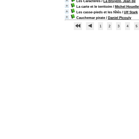
Les Caractères
/
La Bruyère, Jean de
La carte et le territoire
/
Michel Houell
Les casse-pieds et les fêlés
/
Ulf Stark
Cauchemar pirate
/
Daniel Picouly
1
2
3
4
5