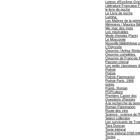
Lettres d'Extrême-Orie
Littérature Française 
le livre de poche
Le Livre de poche
Lumina.
Les Maîtres de la pei
Mémoires / Maurice Béj
Mic mac des mots
Les misérables
Mode d'emploi (Paris)
Le Moscovite
Nouvelle bibliothèque s
L'Odyssée
Oeuvres / Arthur Rimb
Oeuvres complètes.
Oeuvres de François 
Passion cheval
Les petits classiques de
Poésie
Poésie
Poésie-Flammarion
Poésie Paris. 1966
points
Points. Roman
POPculture
Premiers Castor doc
Questions d'histoire
À la recherche du tem
Roman-Flammarion
Route des vins
Science : science de 
Select-collection
Les survivants de Troi
Tara Duncan
Texte intégral
Texte intégral 0768-04
Textes