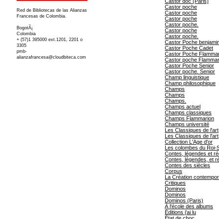
Castor doc (Paris)
Castor poche
Red de Bibliotecas de las Alianzas
Castor poche
Francesas de Colombia.
Castor poche
Castor poche.
BogotÃ¡
Castor poche
Colombia
Castor poche.
+ (57)1 395000 ext.1201, 2201 o
Castor Poche benjami
3305
Castor Poche Cadet
pmb-
Castor Poche Flammar
alianzafrancesa@cloudbiteca.com
Castor poche Flammar
Castor Poche Senior
Castor poche. Senior
Champ linguistique
Champ philosophique
Champs
Champs
Champs.
Champs actuel
Champs classiques
Champs Flammarion
Champs université
Les Classiques de l'art
Les Classiques de l'art
Collection L'Age d'or
Les colombes du Roi-So
Contes, légendes et ré
Contes, légendes, et ré
Contes des siècles
Corpus
La Création contempor
Critiques
Dominos
Dominos
Dominos (Paris)
À l'école des albums
Éditions j'ai lu
État de choc