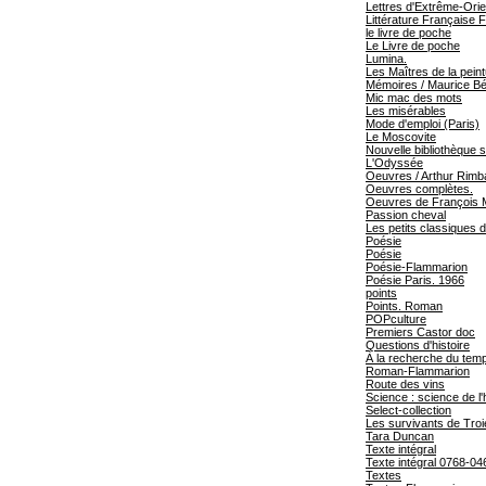
Lettres d'Extrême-Orie
Littérature Française 
le livre de poche
Le Livre de poche
Lumina.
Les Maîtres de la pei
Mémoires / Maurice Béj
Mic mac des mots
Les misérables
Mode d'emploi (Paris)
Le Moscovite
Nouvelle bibliothèque s
L'Odyssée
Oeuvres / Arthur Rimb
Oeuvres complètes.
Oeuvres de François 
Passion cheval
Les petits classiques de
Poésie
Poésie
Poésie-Flammarion
Poésie Paris. 1966
points
Points. Roman
POPculture
Premiers Castor doc
Questions d'histoire
À la recherche du tem
Roman-Flammarion
Route des vins
Science : science de 
Select-collection
Les survivants de Troi
Tara Duncan
Texte intégral
Texte intégral 0768-04
Textes