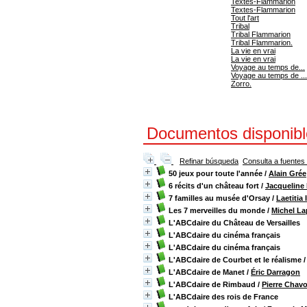
Textes-Flammarion
Textes-Flammarion
Tout l'art
Tribal
Tribal Flammarion
Tribal Flammarion.
La vie en vrai
La vie en vrai
Voyage au temps de...
Voyage au temps de ...
Zorro.
Documentos disponibles
Refinar búsqueda
Consulta a fuentes
50 jeux pour toute l'année
/
Alain Grée
6 récits d'un château fort
/
Jacqueline
7 familles au musée d'Orsay
/
Laetitia 
Les 7 merveilles du monde
/
Michel La
L'ABCdaire du Château de Versailles
L'ABCdaire du cinéma français
L'ABCdaire du cinéma français
L'ABCdaire de Courbet et le réalisme
L'ABCdaire de Manet
/
Éric Darragon
L'ABCdaire de Rimbaud
/
Pierre Chavo
L'ABCdaire des rois de France