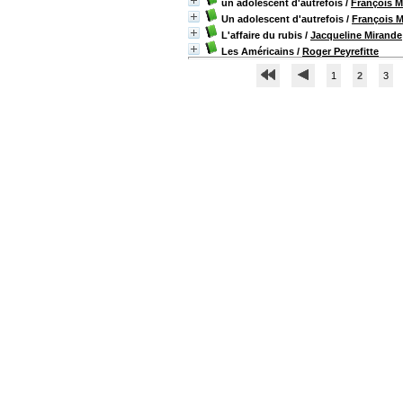
un adolescent d'autrefois
/
François M
Un adolescent d'autrefois
/
François M
L'affaire du rubis
/
Jacqueline Mirande
Les Américains
/
Roger Peyrefitte
1
2
3