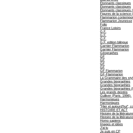
Étonnants classiques
Étonnants classiques
Étonnants classiques (
Figures de la science 
Flammarion contempo
Flammarion Jeunesse
Folio
France Loisirs
G.F.
G.F.
G.F.
G.F. edition bilingue
Garnier-Flammarion
Garnier Flammarion
Géographes
GF
GF
GF
GF
GF Flammarion
GF-Flammarion
La Grammaire des sty
Grandes biographies
Grandes biographies
Grandes biographies (
Les grands destins
Gulliver (Paris. 1996).
Harmoniques
Harmoniques
"Hier et aujourd'hui", c
HISTOIRE ET ACT
Histoire de la littératur
Histoire de la littératur
Homo sapiens
Images et idées
J'ai lu
Je suis en CP