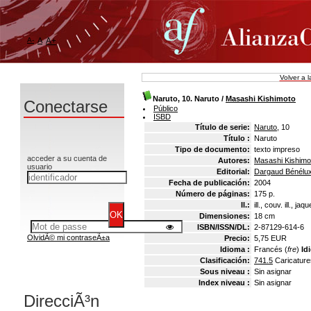
A-
A
A+
Volver a 
Naruto, 10. Naruto
/
Masashi Kishimoto
Conectarse
Público
ISBD
Título de serie:
Naruto
, 10
Título :
Naruto
Tipo de documento:
texto impreso
acceder a su cuenta de
Autores:
Masashi Kishimot
usuario
Editorial:
Dargaud Bénélu
Fecha de publicación:
2004
Número de páginas:
175 p.
Il.:
ill., couv. ill., jaq
Dimensiones:
18 cm
ISBN/ISSN/DL:
2-87129-614-6
OlvidÃ© mi contraseÃ±a
Precio:
5,75 EUR
Idioma :
Francés (
fre
)
Id
Clasificación:
741.5
Caricatur
Sous niveau :
Sin asignar
Index niveau :
Sin asignar
DirecciÃ³n