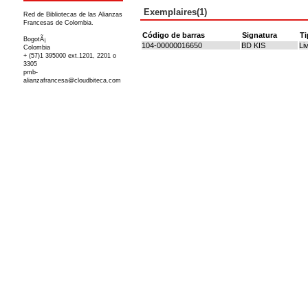
Exemplaires(1)
Red de Bibliotecas de las Alianzas
Francesas de Colombia.
Código de barras
Signatura
Ti
BogotÃ¡
104-00000016650
BD KIS
Li
Colombia
+ (57)1 395000 ext.1201, 2201 o
3305
pmb-
alianzafrancesa@cloudbiteca.com