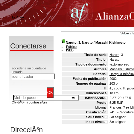
A-
A
A+
Volver a 
Naruto, 3. Naruto
/
Masashi Kishimoto
Conectarse
Público
ISBD
Título de serie:
Naruto
, 3
Título :
Naruto
Tipo de documento:
texto impreso
acceder a su cuenta de
Autores:
Masashi Kishimot
usuario
Editorial:
Dargaud Bénélu
Fecha de publicación:
2002
Número de páginas:
203 p.
Il.:
ill., couv. ill., jaq
Dimensiones:
18 cm
ISBN/ISSN/DL:
2-87129-427-5
OlvidÃ© mi contraseÃ±a
Precio:
5,25 EUR
Idioma :
Francés (
fre
)
Id
Clasificación:
741.5
Caricatur
Sous niveau :
Sin asignar
Index niveau :
Sin asignar
DirecciÃ³n