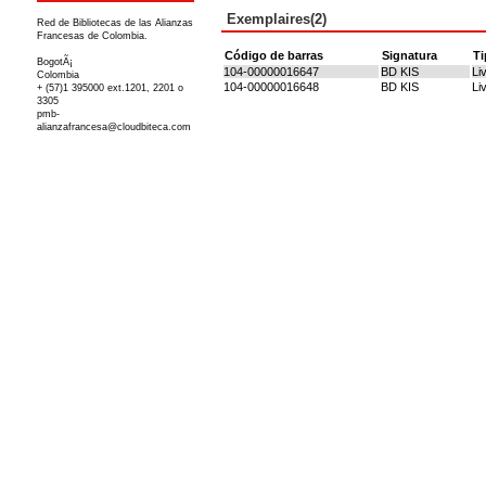
Exemplaires(2)
Red de Bibliotecas de las Alianzas
Francesas de Colombia.
Código de barras
Signatura
Ti
BogotÃ¡
104-00000016647
BD KIS
Li
Colombia
104-00000016648
BD KIS
Li
+ (57)1 395000 ext.1201, 2201 o
3305
pmb-
alianzafrancesa@cloudbiteca.com