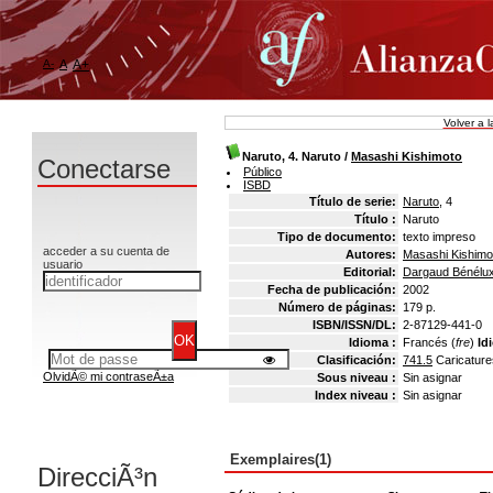
A-
A
A+
Volver a 
Naruto, 4. Naruto
/
Masashi Kishimoto
Conectarse
Público
ISBD
Título de serie:
Naruto
, 4
Título :
Naruto
Tipo de documento:
texto impreso
acceder a su cuenta de
Autores:
Masashi Kishimot
usuario
Editorial:
Dargaud Bénélu
Fecha de publicación:
2002
Número de páginas:
179 p.
ISBN/ISSN/DL:
2-87129-441-0
Idioma :
Francés (
fre
)
Id
Clasificación:
741.5
Caricatur
OlvidÃ© mi contraseÃ±a
Sous niveau :
Sin asignar
Index niveau :
Sin asignar
Exemplaires(1)
DirecciÃ³n