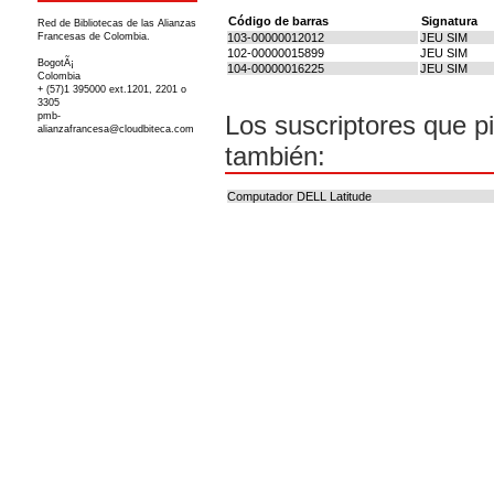
Código de barras
Signatura
Red de Bibliotecas de las Alianzas
Francesas de Colombia.
103-00000012012
JEU SIM
102-00000015899
JEU SIM
BogotÃ¡
104-00000016225
JEU SIM
Colombia
+ (57)1 395000 ext.1201, 2201 o
3305
pmb-
Los suscriptores que p
alianzafrancesa@cloudbiteca.com
también:
Computador DELL Latitude