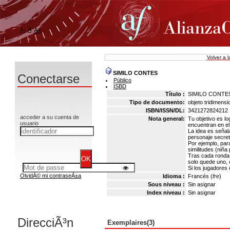
A-
A
A+
Volver a 
SIMILO CONTES
Conectarse
Público
ISBD
Título :
SIMILO CONTE
Tipo de documento:
objeto tridimensio
ISBN/ISSN/DL:
3421272824212
acceder a su cuenta de
Nota general:
Tu objetivo es l
usuario
encuentran en el
La idea es señala
personaje secreto
Por ejemplo, par
similitudes (niña
Tras cada ronda,
solo quede uno, 
Si los jugadores 
OlvidÃ© mi contraseÃ±a
Idioma :
Francés (
fre
)
Sous niveau :
Sin asignar
Index niveau :
Sin asignar
DirecciÃ³n
Exemplaires(3)