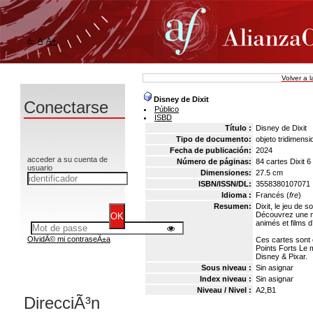
A-
A
A+
Volver a 
Disney de Dixit
Conectarse
Público
ISBD
Título :
Disney de Dixit
Tipo de documento:
objeto tridimensio
Fecha de publicación:
2024
acceder a su cuenta de
Número de páginas:
84 cartes Dixit 6
usuario
Dimensiones:
27.5 cm
ISBN/ISSN/DL:
3558380107071
Idioma :
Francés (
fre
)
Resumen:
Dixit, le jeu de s
Découvrez une nou
animés et films d
OlvidÃ© mi contraseÃ±a
Ces cartes sont 
Points Forts Le m
Disney & Pixar.
Sous niveau :
Sin asignar
Index niveau :
Sin asignar
Niveau / Nivel :
A2,B1
DirecciÃ³n