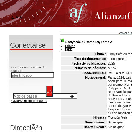
A-
A
A+
Volver a 
L'odyssée du templier, Tome 2
Conectarse
Público
ISBD
Título :
L'odyssée du tem
Tipo de documento:
texto impreso
Fecha de publicación:
2025
acceder a su cuenta de
Número de páginas:
p. 557
usuario
ISBN/ISSN/DL:
979-10-405-487
Nota general:
Paris, 1294. Les 
beau-père, le maî
parisienne. Nomm
Philippe le Bel, 
retrouvent le je
de Konrad. Leur 
nouveaux venus. 
OlvidÃ© mi contraseÃ±a
vies, confrontés 
ancien écuyer vont
il aspire ? Hugo 
t-il son ambition
Idioma :
Francés (
fre
)
Sous niveau :
Sin asignar
DirecciÃ³n
Index niveau :
Sin asignar