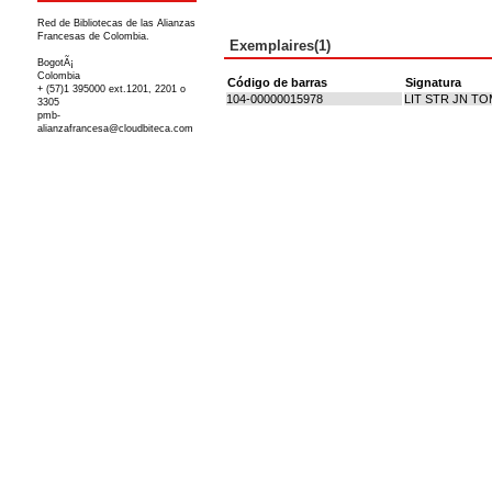
Red de Bibliotecas de las Alianzas
Francesas de Colombia.
Exemplaires(1)
BogotÃ¡
Colombia
Código de barras
Signatura
+ (57)1 395000 ext.1201, 2201 o
104-00000015978
LIT STR JN TO
3305
pmb-
alianzafrancesa@cloudbiteca.com