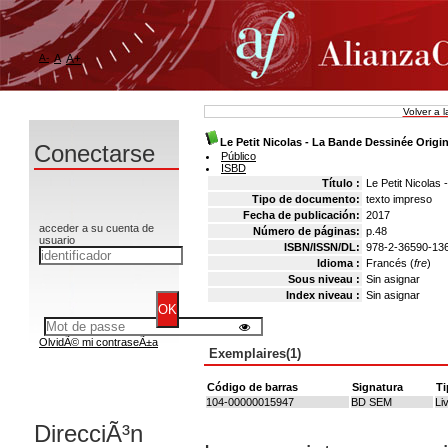
A-
A
A+
Volver a 
Le Petit Nicolas - La Bande Dessinée Origi
Conectarse
Público
ISBD
Título :
Le Petit Nicolas
Tipo de documento:
texto impreso
Fecha de publicación:
2017
acceder a su cuenta de
Número de páginas:
p.48
usuario
ISBN/ISSN/DL:
978-2-36590-13
Idioma :
Francés (
fre
)
Sous niveau :
Sin asignar
Index niveau :
Sin asignar
OlvidÃ© mi contraseÃ±a
Exemplaires(1)
Código de barras
Signatura
Ti
104-00000015947
BD SEM
Li
DirecciÃ³n