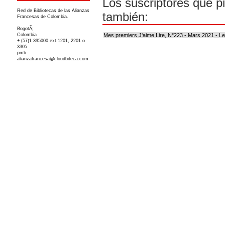
Los suscriptores que p
Red de Bibliotecas de las Alianzas
también:
Francesas de Colombia.
BogotÃ¡
Colombia
Mes premiers J'aime Lire, N°223 - Mars 2021 - Le
+ (57)1 395000 ext.1201, 2201 o
3305
pmb-
alianzafrancesa@cloudbiteca.com