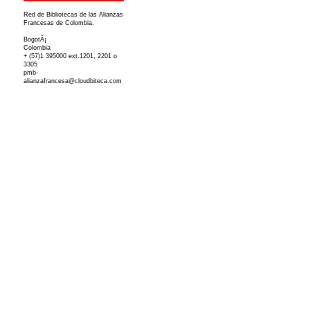
Red de Bibliotecas de las Alianzas
Francesas de Colombia.
BogotÃ¡
Colombia
+ (57)1 395000 ext.1201, 2201 o
3305
pmb-
alianzafrancesa@cloudbiteca.com