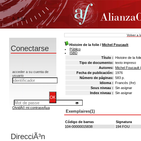
A-
A
A+
Volver a 
Histoire de la folie
/
Michel Foucault
Conectarse
Público
ISBD
Título :
Histoire de la foli
Tipo de documento:
texto impreso
Autores:
Michel Foucault
acceder a su cuenta de
Fecha de publicación:
1976
usuario
Número de páginas:
583 p.
Idioma :
Francés (
fre
)
Sous niveau :
Sin asignar
Index niveau :
Sin asignar
OlvidÃ© mi contraseÃ±a
Exemplaires(1)
Código de barras
Signatura
104-00000015838
194 FOU
DirecciÃ³n