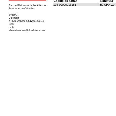
Código de barras
Signatura
104-00000013181
BD CHA V.9
Red de Bibliotecas de las Alianzas
Francesas de Colombia.
BogotÃ¡
Colombia
+ (57)1 395000 ext.1201, 2201 o
3305
pmb-
alianzafrancesa@cloudbiteca.com