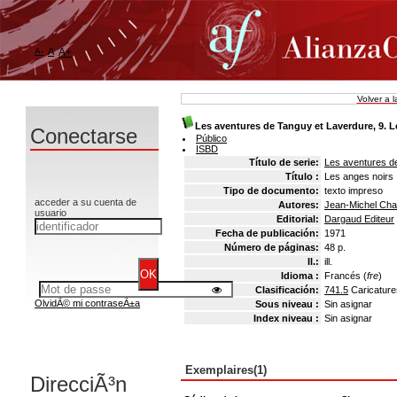
A-
A
A+
Volver a 
Les aventures de Tanguy et Laverdure, 9. L
Conectarse
Público
ISBD
Título de serie:
Les aventures d
Título :
Les anges noirs
Tipo de documento:
texto impreso
acceder a su cuenta de
Autores:
Jean-Michel Char
usuario
Editorial:
Dargaud Editeur
Fecha de publicación:
1971
Número de páginas:
48 p.
Il.:
ill.
Idioma :
Francés (
fre
)
Clasificación:
741.5
Caricatur
OlvidÃ© mi contraseÃ±a
Sous niveau :
Sin asignar
Index niveau :
Sin asignar
Exemplaires(1)
DirecciÃ³n