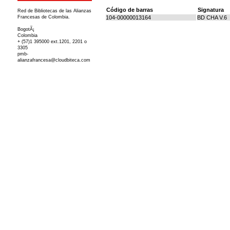
Código de barras
Signatura
Red de Bibliotecas de las Alianzas
Francesas de Colombia.
104-00000013164
BD CHA V.6
BogotÃ¡
Colombia
+ (57)1 395000 ext.1201, 2201 o
3305
pmb-
alianzafrancesa@cloudbiteca.com