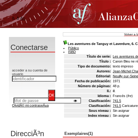
A-
A
A+
Volver a 
Les aventures de Tanguy et Laverdure, 6. 
Conectarse
Público
ISBD
Título de serie:
Les aventures d
Título :
Canon Bleu ne r
Tipo de documento:
texto impreso
acceder a su cuenta de
Autores:
Jean-Michel Char
usuario
Editorial:
Neuilly-sur-Sein
Fecha de publicación:
1971
Número de páginas:
48 p.
Il.:
ill.
Idioma :
Francés (
fre
)
Clasificación:
741.5
OlvidÃ© mi contraseÃ±a
Clasificación:
741.5
Caricatur
Sous niveau :
Sin asignar
Index niveau :
Sin asignar
DirecciÃ³n
Exemplaires(1)