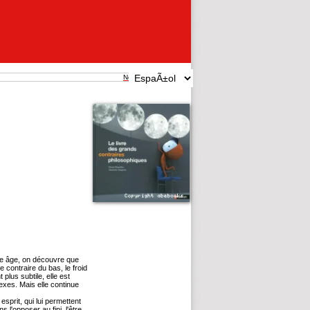
New search
une âge, on découvre que
e contraire du bas, le froid
plus subtile, elle est
xes. Mais elle continue
sprit, qui lui permettent
s l'opposer au fini, l'être