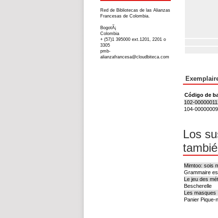
Red de Bibliotecas de las Alianzas
Francesas de Colombia.
BogotÃ¡
Colombia
+ (57)1 395000 ext.1201, 2201 o
3305
pmb-
alianzafrancesa@cloudbiteca.com
Exemplaire
Código de ba
102-00000011
104-0000000
Los su
tambié
Mimtoo: sois ma
Grammaire ess
Le jeu des mét
Bescherelle
Les masques
Panier Pique-