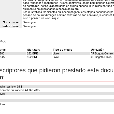
sans l'opposer à l'apparence ? Sans contraires, on ne peut penser. Ce li
de contraires, définis d'abord dans ce qui les oppose, puis reliés par une 
qui montre en quoi chacun a besoin de l'autre.
Les illustrations fascinantes qui accompagnent ces étapes donnent corps e
pensée se nourrit d'images comme l'abstrait de son contraire, le concret. 
livre à penser, un livre unique...
Sous niveau :
Sin asignar
Index niveau :
Sin asignar
s(2)
rras
Signatura
Tipo de medio
Ubicación
280
152 BRE
Livre
AF Bogotá Centro
9145
152 BRE
Livre
AF Bogotá Chicó
scriptores que pidieron prestado este doc
n:
lin, fais le crétin!
entielle du français A1 /A2 2015
iers
nique