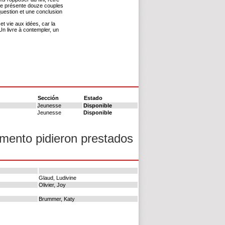
vre présente douze couples
question et une conclusion
t vie aux idées, car la
Un livre à contempler, un
Sección
Estado
Jeunesse
Disponible
Jeunesse
Disponible
umento pidieron prestados
Glaud, Ludivine
Olivier, Joy
Brummer, Katy