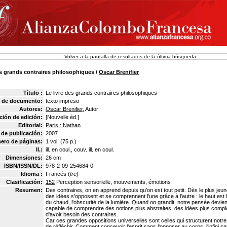
Volver a la pantalla de resultados de la última búsqueda
es grands contraires philosophiques
/
Oscar Brenifier
Título :
Le livre des grands contraires philosophiques
 de documento:
texto impreso
Autores:
Oscar Brenifier
, Autor
ión de edición:
[Nouvelle éd.]
Editorial:
Paris : Nathan
 de publicación:
2007
ero de páginas:
1 vol. (75 p.)
Il.:
ill. en coul., couv. ill. en coul.
Dimensiones:
26 cm
ISBN/ISSN/DL:
978-2-09-254684-0
Idioma :
Francés (
fre
)
Clasificación:
152
Perception sensorielle, mouvements, émotions
Resumen:
Des contraires, on en apprend depuis qu'on est tout petit. Dès le plus je
des idées s'opposent et se comprennent l'une grâce à l'autre : le haut est l
du chaud, l'obscurité de la lumière. Quand on grandit, notre pensée devient 
capable de comprendre des notions plus abstraites, des idées plus comple
d'avoir besoin des contraires.
Car ces grandes oppositions universelles sont celles qui structurent notre e
de réfléchir. Comment concevoir l'esprit sans l'opposer au corps, l'infini san