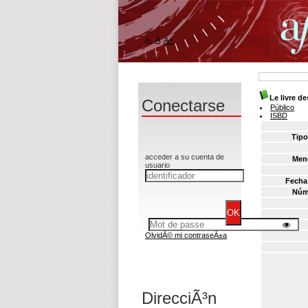
A-
A
A+
Le livre d
Conectarse
Público
ISBD
Tipo
acceder a su cuenta de
Menc
usuario
Fecha
Núm
OlvidÃ© mi contraseÃ±a
DirecciÃ³n