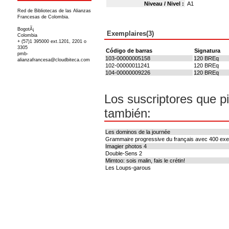
Niveau / Nivel :
A1
Red de Bibliotecas de las Alianzas
Francesas de Colombia.
BogotÃ¡
Exemplaires(3)
Colombia
+ (57)1 395000 ext.1201, 2201 o
3305
Código de barras
Signatura
pmb-
103-00000005158
120 BREq
alianzafrancesa@cloudbiteca.com
102-00000011241
120 BREq
104-00000009226
120 BREq
Los suscriptores que p
también:
Les dominos de la journée
Grammaire progressive du français avec 400 exe
Imagier photos 4
Double-Sens 2
Mimtoo: sois malin, fais le crétin!
Les Loups-garous