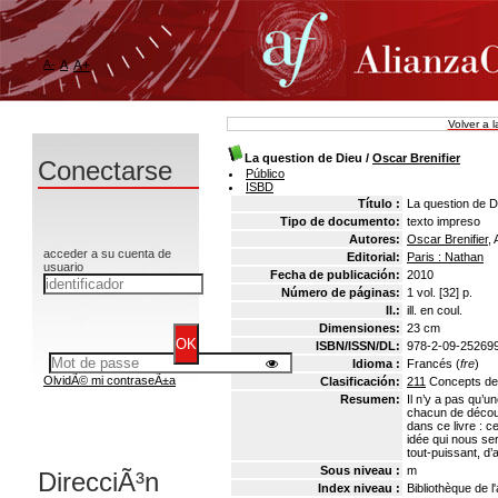
A-
A
A+
Volver a 
La question de Dieu
/
Oscar Brenifier
Conectarse
Público
ISBD
Título :
La question de D
Tipo de documento:
texto impreso
Autores:
Oscar Brenifier
, 
acceder a su cuenta de
Editorial:
Paris : Nathan
usuario
Fecha de publicación:
2010
Número de páginas:
1 vol. [32] p.
Il.:
ill. en coul.
Dimensiones:
23 cm
ISBN/ISSN/DL:
978-2-09-25269
Idioma :
Francés (
fre
)
OlvidÃ© mi contraseÃ±a
Clasificación:
211
Concepts de
Resumen:
Il n’y a pas qu’u
chacun de découv
dans ce livre : c
idée qui nous ser
tout-puissant, d’
Sous niveau :
m
DirecciÃ³n
Index niveau :
Bibliothèque de l