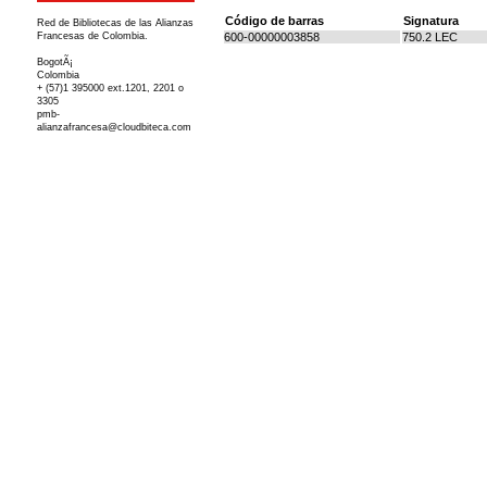
Código de barras
Signatura
Red de Bibliotecas de las Alianzas
Francesas de Colombia.
600-00000003858
750.2 LEC
BogotÃ¡
Colombia
+ (57)1 395000 ext.1201, 2201 o
3305
pmb-
alianzafrancesa@cloudbiteca.com