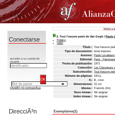
A-
A
A+
Volver a 
2. Tout l'oeuvre peint de Van Gogh
/
Paolo 
Conectarse
Público
ISBD
Título :
Tout l'oeuvre pe
Tipo de documento:
texto impreso
Autores:
Paolo Lecaldano
acceder a su cuenta de
Editorial:
Paris : Flammari
usuario
Fecha de publicación:
1971
Colección:
Les Classiques de
Subcolección:
Tout l'oeuvre pei
Número de páginas:
243 p.
Il.:
ill., couv.
Dimensiones:
31 cm
OlvidÃ© mi contraseÃ±a
Idioma :
Francés (
fre
)
Sous niveau :
Sin asignar
Index niveau :
Sin asignar
DirecciÃ³n
Exemplaires(1)