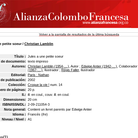
Volver a la pantalla de resultados de la última búsqueda
e petite soeur
/
Christian Lamblin
Título :
Jules a une petite soeur
 de documento:
texto impreso
Autores:
Christian Lamblin (1954-....)
, Autor ;
Edwige Antier (1942-....)
, Colaborador
(1967-....)
, Ilustrador ;
Régis Faller
, Ilustrador
Editorial:
Paris : Nathan
 de publicación:
2002
Colección:
Croque la vie !
num. 14
ero de páginas:
20 p.
Il.:
ill. en coul., couv. ill. en coul.
Dimensiones:
20 cm
ISBN/ISSN/DL:
2-09-211054-3
Nota general:
Contient un livret parents par Edwige Antier
Idioma :
Francés (
fre
)
Niveau / Nivel :
A1
s(1)