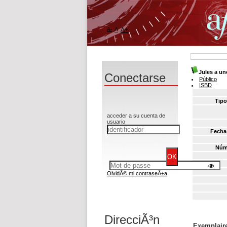
A-
A
A+
Jules a un
Conectarse
Público
ISBD
Tipo
acceder a su cuenta de
usuario
Fecha
Núm
OlvidÃ© mi contraseÃ±a
DirecciÃ³n
Exemplaire