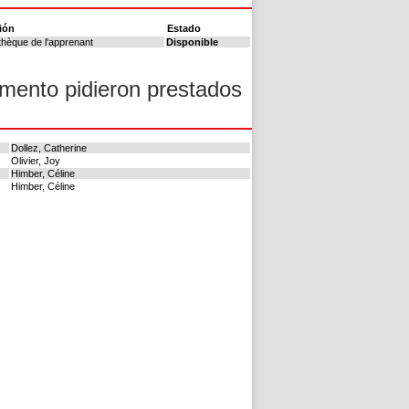
ión
Estado
othèque de l'apprenant
Disponible
umento pidieron prestados
Dollez, Catherine
Olivier, Joy
Himber, Céline
Himber, Céline