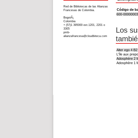
Red de Bibliotecas de las Alianzas
Código de ba
Francesas de Colombia.
600-0000000
BogotÃ¡
Colombia
+ (57)1 395000 ext.1201, 2201 o
Los su
3305
pmb-
alianzafrancesa@cloudbiteca.com
tambié
Alter ego 4 B2
L'île aux prepo
Adosphère 2 
Adosphère 1 M