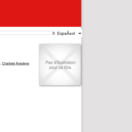
New search
 ;
Charlotte Roederer