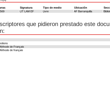
rras
Signatura
Tipo de medio
Ubicación
Secc
3569
LIT LAM EF
Livre
AF Barranquilla
Bibli
scriptores que pidieron prestado este doc
n:
sitions
Méthode de Français
éthode de français